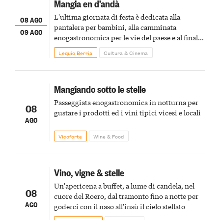
Mangia en d’andà
L'ultima giornata di festa è dedicata alla
08 AGO
pantalera per bambini, alla camminata
09 AGO
enogastronomica per le vie del paese e al finale
pirotecnico
Lequio Berria
Cultura & Cinema
Mangiando sotto le stelle
Passeggiata enogastronomica in notturna per
08
gustare i prodotti ed i vini tipici vicesi e locali
AGO
Vicoforte
Wine & Food
Vino, vigne & stelle
Un'apericena a buffet, a lume di candela, nel
08
cuore del Roero, dal tramonto fino a notte per
AGO
goderci con il naso all'insù il cielo stellato