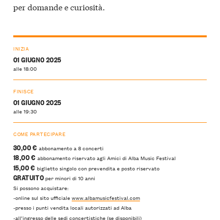
per domande e curiosità.
INIZIA
01 GIUGNO 2025
alle 18:00
FINISCE
01 GIUGNO 2025
alle 19:30
COME PARTECIPARE
30,00
€
abbonamento a 8 concerti
18,00 €
abbonamento riservato agli Amici di Alba Music Festival
15,00 €
biglietto singolo con prevendita e posto riservato
GRATUITO
per minori di 10 anni
Si possono acquistare:
-online sul sito ufficiale
www.albamusicfestival.com
-presso i punti vendita locali autorizzati ad Alba
-all’ingresso delle sedi concertistiche (se disponibili)