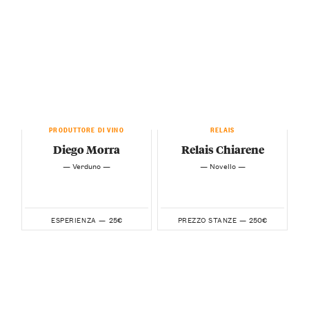
PRODUTTORE DI VINO
RELAIS
Diego Morra
Relais Chiarene
— Verduno —
— Novello —
25€
250€
ESPERIENZA —
PREZZO STANZE —