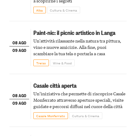
a scoprirne i segreti
Alba
Cultura & Cinema
Paint-nic: il picnic artistico in Langa
Un'attività rilassante nella natura tra pittura,
08 AGO
vino e nuove amicizie. Alla fine, puoi
09 AGO
scambiare la tua tela o portarla a casa
Treiso
Wine & Food
Casale città aperta
Un’iniziativa che permette di riscoprire Casale
08 AGO
Monferrato attraverso aperture speciali, visite
09 AGO
guidate e percorsi diffusi nel cuore della città
Casale Monferrato
Cultura & Cinema