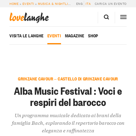
HOME
»
EVENTI
»
MUSICA & NIGHTLIFE
»
ALBA MUSIC FESTIVAL : VOCI E RES
ENG
ITA
CARICA UN EVENTO
love
langhe
VISITA LE LANGHE
EVENTI
MAGAZINE
SHOP
GRINZANE CAVOUR — CASTELLO DI GRINZANE CAVOUR
Alba Music Festival : Voci e
respiri del barocco
Un programma musicale dedicato ai brani della
famiglia Bach, esplorando il repertorio barocco con
eleganza e raffinatezza