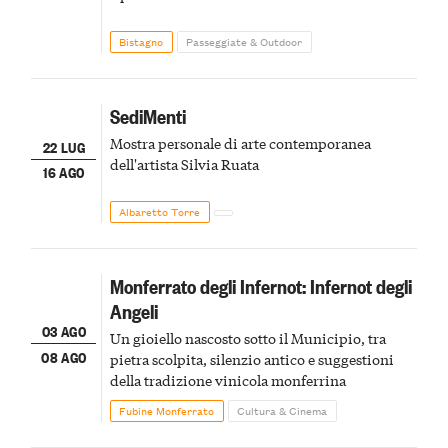
Bistagno
Passeggiate & Outdoor
SediMenti
Mostra personale di arte contemporanea
22 LUG
dell'artista Silvia Ruata
16 AGO
Albaretto Torre
Monferrato degli Infernot: Infernot degli
Angeli
03 AGO
Un gioiello nascosto sotto il Municipio, tra
08 AGO
pietra scolpita, silenzio antico e suggestioni
della tradizione vinicola monferrina
Fubine Monferrato
Cultura & Cinema