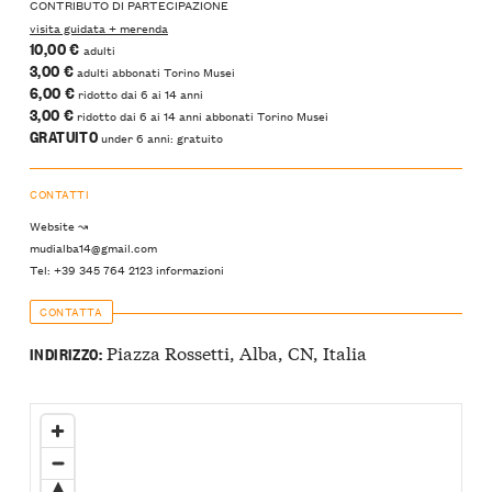
CONTRIBUTO DI PARTECIPAZIONE
visita guidata + merenda
10,00 €
adulti
3,00 €
adulti abbonati Torino Musei
6,00 €
ridotto dai 6 ai 14 anni
3,00 €
ridotto dai 6 ai 14 anni abbonati Torino Musei
GRATUITO
under 6 anni: gratuito
CONTATTI
Website ↝
mudialba14@gmail.com
Tel: +39 345 764 2123 informazioni
CONTATTA
Piazza Rossetti, Alba, CN, Italia
INDIRIZZO: