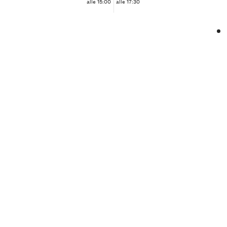
alle 15:00
alle 17:30
❮
❯