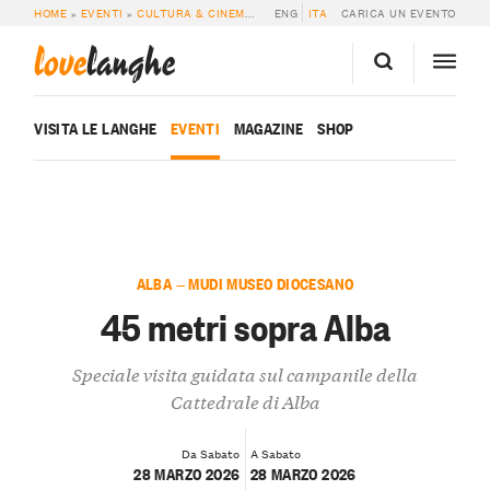
HOME
»
EVENTI
»
CULTURA & CINEMA
»
45 METRI SOPRA ALBA
ENG
ITA
CARICA UN EVENTO
love
langhe
VISITA LE LANGHE
EVENTI
MAGAZINE
SHOP
ALBA — MUDI MUSEO DIOCESANO
45 metri sopra Alba
Speciale visita guidata sul campanile della
Cattedrale di Alba
Da Sabato
A Sabato
28 MARZO 2026
28 MARZO 2026