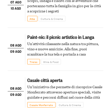
Scopri, indaga e risolvi con le avventure che
07 AGO
porteranno tutta la famiglia in giro per la città
10 AGO
a scoprirne i segreti
Alba
Cultura & Cinema
Paint-nic: il picnic artistico in Langa
Un'attività rilassante nella natura tra pittura,
08 AGO
vino e nuove amicizie. Alla fine, puoi
09 AGO
scambiare la tua tela o portarla a casa
Treiso
Wine & Food
Casale città aperta
Un’iniziativa che permette di riscoprire Casale
08 AGO
Monferrato attraverso aperture speciali, visite
09 AGO
guidate e percorsi diffusi nel cuore della città
Casale Monferrato
Cultura & Cinema