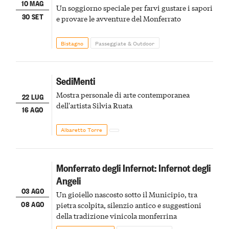
10 MAG
Un soggiorno speciale per farvi gustare i sapori
30 SET
e provare le avventure del Monferrato
Bistagno
Passeggiate & Outdoor
SediMenti
Mostra personale di arte contemporanea
22 LUG
dell'artista Silvia Ruata
16 AGO
Albaretto Torre
Monferrato degli Infernot: Infernot degli
Angeli
03 AGO
Un gioiello nascosto sotto il Municipio, tra
08 AGO
pietra scolpita, silenzio antico e suggestioni
della tradizione vinicola monferrina