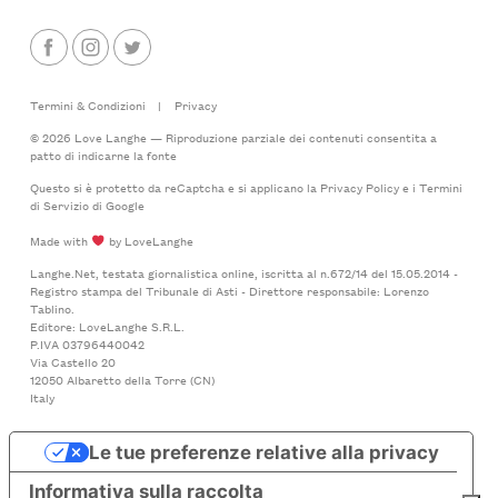
Termini & Condizioni
|
Privacy
© 2026 Love Langhe — Riproduzione parziale dei contenuti consentita a
patto di indicarne la fonte
Questo si è protetto da reCaptcha e si applicano la
Privacy Policy
e i
Termini
di Servizio
di Google
Made with
by LoveLanghe
Langhe.Net, testata giornalistica online, iscritta al n.672/14 del 15.05.2014 -
Registro stampa del Tribunale di Asti - Direttore responsabile: Lorenzo
Tablino.
Editore: LoveLanghe S.R.L.
P.IVA 03796440042
Via Castello 20
12050 Albaretto della Torre (CN)
Italy
Le tue preferenze relative alla privacy
Informativa sulla raccolta