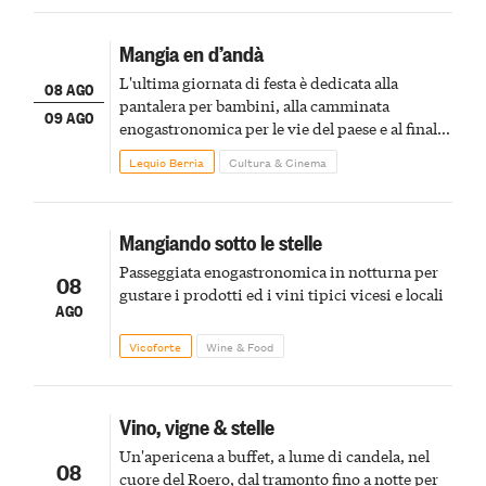
Mangia en d’andà
L'ultima giornata di festa è dedicata alla
08 AGO
pantalera per bambini, alla camminata
09 AGO
enogastronomica per le vie del paese e al finale
pirotecnico
Lequio Berria
Cultura & Cinema
Mangiando sotto le stelle
Passeggiata enogastronomica in notturna per
08
gustare i prodotti ed i vini tipici vicesi e locali
AGO
Vicoforte
Wine & Food
Vino, vigne & stelle
Un'apericena a buffet, a lume di candela, nel
08
cuore del Roero, dal tramonto fino a notte per