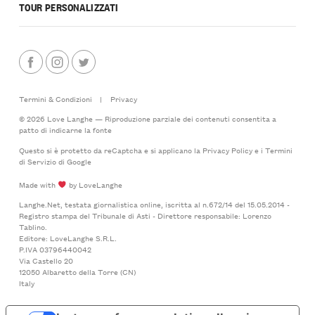
TOUR PERSONALIZZATI
Termini & Condizioni
|
Privacy
© 2026 Love Langhe — Riproduzione parziale dei contenuti consentita a
patto di indicarne la fonte
Questo si è protetto da reCaptcha e si applicano la
Privacy Policy
e i
Termini
di Servizio
di Google
Made with
by LoveLanghe
Langhe.Net, testata giornalistica online, iscritta al n.672/14 del 15.05.2014 -
Registro stampa del Tribunale di Asti - Direttore responsabile: Lorenzo
Tablino.
Editore: LoveLanghe S.R.L.
P.IVA 03796440042
Via Castello 20
12050 Albaretto della Torre (CN)
Italy