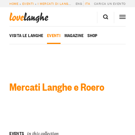
HOME
»
EVENTI
»
I MERCATI DI LANGHE E ROERO
ENG
ITA
»
PAGINA 4
CARICA UN EVENTO
love
langhe
VISITA LE LANGHE
EVENTI
MAGAZINE
SHOP
Mercati Langhe e Roero
EVENTS
in this collection