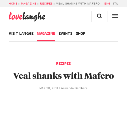
HOME
»
MAGAZINE
»
RECIPES
»
VEAL SHANKS WITH MAFERO
ENG
ITA
love
langhe
VISIT LANGHE
MAGAZINE
EVENTS
SHOP
RECIPES
Veal shanks with Mafero
Armando Gambera
MAY 20, 2011