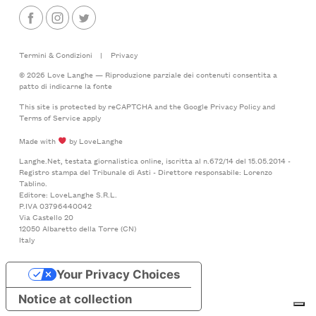
Termini & Condizioni
|
Privacy
© 2026 Love Langhe — Riproduzione parziale dei contenuti consentita a
patto di indicarne la fonte
This site is protected by reCAPTCHA and the Google
Privacy Policy
and
Terms of Service
apply
Made with
by LoveLanghe
Langhe.Net, testata giornalistica online, iscritta al n.672/14 del 15.05.2014 -
Registro stampa del Tribunale di Asti - Direttore responsabile: Lorenzo
Tablino.
Editore: LoveLanghe S.R.L.
P.IVA 03796440042
Via Castello 20
12050 Albaretto della Torre (CN)
Italy
Your Privacy Choices
Notice at collection