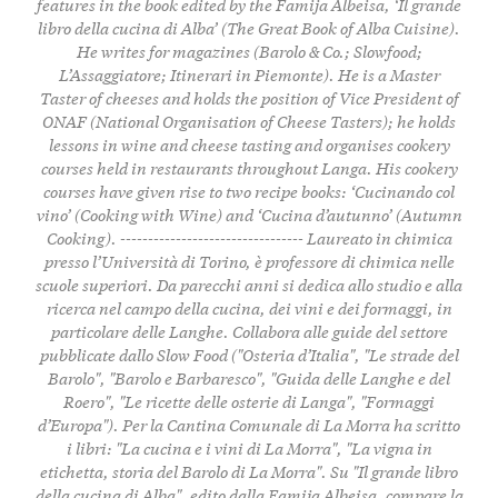
features in the book edited by the Famija Albeisa, ‘Il grande
libro della cucina di Alba’ (The Great Book of Alba Cuisine).
He writes for magazines (Barolo & Co.; Slowfood;
L’Assaggiatore; Itinerari in Piemonte). He is a Master
Taster of cheeses and holds the position of Vice President of
ONAF (National Organisation of Cheese Tasters); he holds
lessons in wine and cheese tasting and organises cookery
courses held in restaurants throughout Langa. His cookery
courses have given rise to two recipe books: ‘Cucinando col
vino’ (Cooking with Wine) and ‘Cucina d’autunno’ (Autumn
Cooking). --------------------------------- Laureato in chimica
presso l’Università di Torino, è professore di chimica nelle
scuole superiori. Da parecchi anni si dedica allo studio e alla
ricerca nel campo della cucina, dei vini e dei formaggi, in
particolare delle Langhe. Collabora alle guide del settore
pubblicate dallo Slow Food ("Osteria d’Italia", "Le strade del
Barolo", "Barolo e Barbaresco", "Guida delle Langhe e del
Roero", "Le ricette delle osterie di Langa", "Formaggi
d’Europa"). Per la Cantina Comunale di La Morra ha scritto
i libri: "La cucina e i vini di La Morra", "La vigna in
etichetta, storia del Barolo di La Morra". Su "Il grande libro
della cucina di Alba", edito dalla Famija Albeisa, compare la