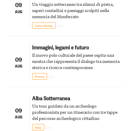
09
Un viaggio sotterraneo tra silenzi di pietra,
saperi contadini e paesaggi scolpiti nella
AUG
memoria del Monferrato
Cella Monte
Immagini, legami e futuro
Il nuovo polo culturale del paese ospita una
09
mostra che rappresenta il dialogo tra memoria
AUG
storica e ricerca contemporanea
Priero
Alba Sotterranea
Un tour guidato da un archeologo
09
professionista per un itinerario con tre tappe
AUG
del percorso archeologico cittadino
Alba