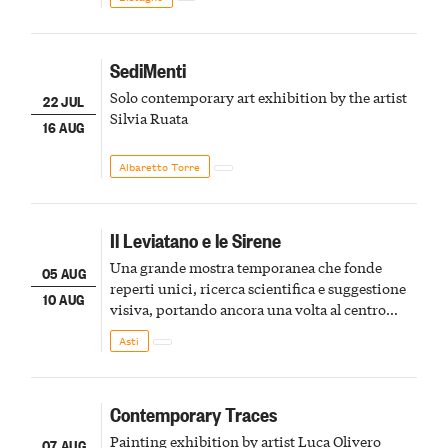
SediMenti
Solo contemporary art exhibition by the artist
22 JUL
Silvia Ruata
16 AUG
Albaretto Torre
Il Leviatano e le Sirene
Una grande mostra temporanea che fonde
05 AUG
reperti unici, ricerca scientifica e suggestione
10 AUG
visiva, portando ancora una volta al centro
della scena le meraviglie del passato astigiano
Asti
Contemporary Traces
Painting exhibition by artist Luca Olivero
07 AUG