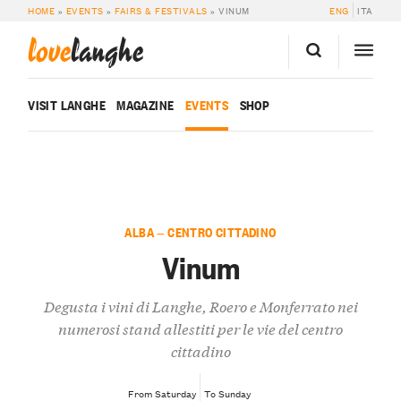
HOME
»
EVENTS
»
FAIRS & FESTIVALS
»
VINUM
ENG
ITA
love
langhe
VISIT LANGHE
MAGAZINE
EVENTS
SHOP
ALBA — CENTRO CITTADINO
Vinum
Degusta i vini di Langhe, Roero e Monferrato nei
numerosi stand allestiti per le vie del centro
cittadino
From Saturday
To Sunday