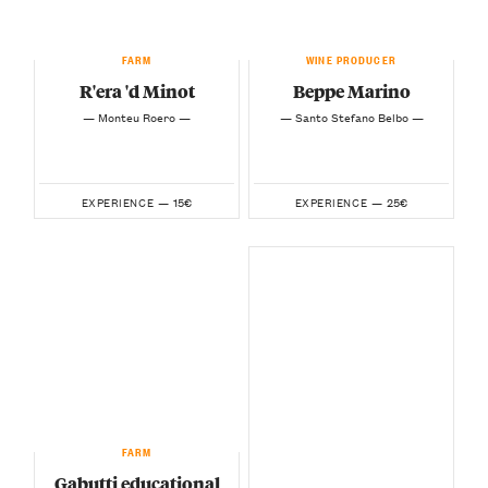
FARM
WINE PRODUCER
R'era 'd Minot
Beppe Marino
— Monteu Roero —
— Santo Stefano Belbo —
15€
25€
EXPERIENCE —
EXPERIENCE —
FARM
Gabutti educational