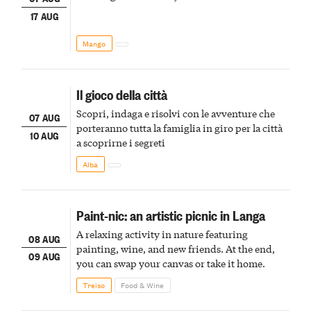
17 AUG
Mango
Il gioco della città
Scopri, indaga e risolvi con le avventure che
07 AUG
porteranno tutta la famiglia in giro per la città
10 AUG
a scoprirne i segreti
Alba
Paint-nic: an artistic picnic in Langa
A relaxing activity in nature featuring
08 AUG
painting, wine, and new friends. At the end,
09 AUG
you can swap your canvas or take it home.
Treiso
Food & Wine