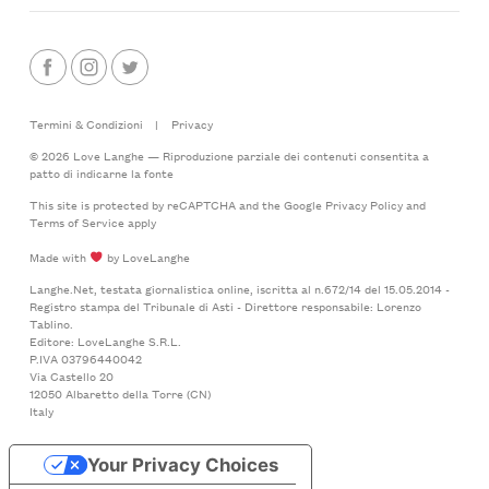
Termini & Condizioni
|
Privacy
© 2026 Love Langhe — Riproduzione parziale dei contenuti consentita a
patto di indicarne la fonte
This site is protected by reCAPTCHA and the Google
Privacy Policy
and
Terms of Service
apply
Made with
by LoveLanghe
Langhe.Net, testata giornalistica online, iscritta al n.672/14 del 15.05.2014 -
Registro stampa del Tribunale di Asti - Direttore responsabile: Lorenzo
Tablino.
Editore: LoveLanghe S.R.L.
P.IVA 03796440042
Via Castello 20
12050 Albaretto della Torre (CN)
Italy
Your Privacy Choices