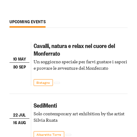
UPCOMING EVENTS
Cavalli, natura e relax nel cuore del
Monferrato
10 MAY
Un soggiorno speciale per farvi gustare i sapori
30 SEP
e provare le avventure del Monferrato
Bistagno
SediMenti
Solo contemporary art exhibition by the artist
22 JUL
Silvia Ruata
16 AUG
Albaretto Torre