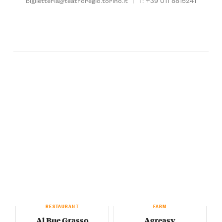
biglietteria@teatroregio.torino.it
|
T: +39 011 8815241
RESTAURANT
FARM
Al Bue Grasso
Agreasy