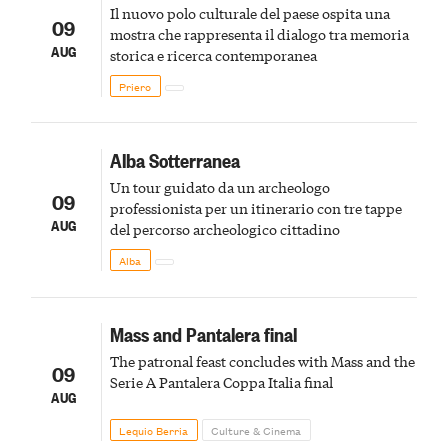
Il nuovo polo culturale del paese ospita una
09
mostra che rappresenta il dialogo tra memoria
AUG
storica e ricerca contemporanea
Priero
Alba Sotterranea
Un tour guidato da un archeologo
09
professionista per un itinerario con tre tappe
AUG
del percorso archeologico cittadino
Alba
Mass and Pantalera final
The patronal feast concludes with Mass and the
09
Serie A Pantalera Coppa Italia final
AUG
Lequio Berria
Culture & Cinema