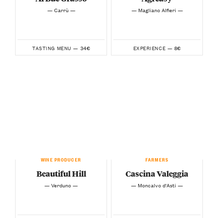
— Carrù —
— Magliano Alfieri —
34€
8€
TASTING MENU —
EXPERIENCE —
WINE PRODUCER
FARMERS
Beautiful Hill
Cascina Valeggia
— Verduno —
— Moncalvo d'Asti —