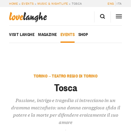
HOME
»
EVENTS
»
MUSIC & NIGHTLIFE
»
TOSCA
ENG
ITA
love
langhe
VISIT LANGHE
MAGAZINE
EVENTS
SHOP
TORINO — TEATRO REGIO DI TORINO
Tosca
Passione, intrigo e tragedia si intrecciano in un
dramma mozzafiato: una donna coraggiosa sfida il
potere e la morte per difendere eroicamente il suo
amore