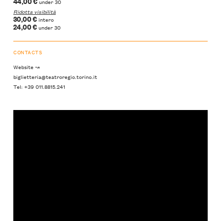
44,00 €
under 30
Ridotta visibilità
30,00 €
intero
24,00 €
under 30
CONTACTS
Website ↝
biglietteria@teatroregio.torino.it
Tel: +39 011.8815.241