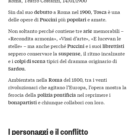
Roma, Teatro Costanzi, 14/01/1900
Sin dal suo
a Roma nel
,
è una
debutto
1900
Tosca
delle opere di
più
e amate.
Puccini
popolari
Non soltanto perché contiene tre
memorabili –
arie
«Recondita armonia», «Vissi d’arte», «E lucevan le
stelle» – ma anche perché
e i suoi
Puccini
librettisti
seppero conservare la
, il ritmo incalzante
suspense
e i
tipici del dramma originario di
colpi di scena
.
Sardou
Ambientata nella
del 1800, tra i venti
Roma
rivoluzionari che agitano l’Europa, l’opera mostra la
ferocia della
nel reprimere i
polizia pontificia
e chiunque collabori con loro.
bonapartisti
I personaggi e il conflitto