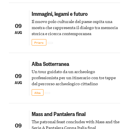
Immagini, legami e futuro
Il nuovo polo culturale del paese ospita una
09
mostra che rappresenta il dialogo tra memoria
AUG
storica e ricerca contemporanea
Priero
Alba Sotterranea
Un tour guidato da un archeologo
09
professionista per un itinerario con tre tappe
AUG
del percorso archeologico cittadino
Alba
Mass and Pantalera final
The patronal feast concludes with Mass and the
09
Serie A Pantalera Coppa Italia final