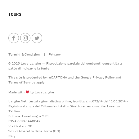
TOURS
Termini & Condizioni
|
Privacy
© 2026 Love Langhe — Riproduzione parziale dei contenuti consentita a
patto di indicarne la fonte
This site is protected by reCAPTCHA and the Google
Privacy Policy
and
Terms of Service
apply
Made with
by LoveLanghe
Langhe.Net, testata giornalistica online, iscritta al n.672/14 del 15.05.2014 -
Registro stampa del Tribunale di Asti - Direttore responsabile: Lorenzo
Tablino.
Editore: LoveLanghe S.R.L.
P.IVA 03796440042
Via Castello 20
12050 Albaretto della Torre (CN)
Italy