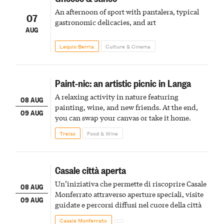
An afternoon of sport with pantalera, typical
07
gastronomic delicacies, and art
AUG
Lequio Berria
Culture & Cinema
Paint-nic: an artistic picnic in Langa
A relaxing activity in nature featuring
08 AUG
painting, wine, and new friends. At the end,
09 AUG
you can swap your canvas or take it home.
Treiso
Food & Wine
Casale città aperta
Un’iniziativa che permette di riscoprire Casale
08 AUG
Monferrato attraverso aperture speciali, visite
09 AUG
guidate e percorsi diffusi nel cuore della città
Casale Monferrato