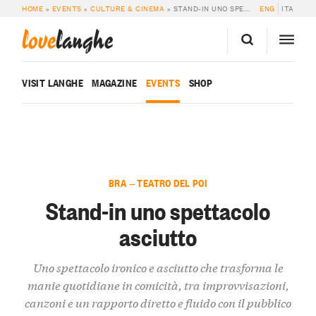
HOME
»
EVENTS
»
CULTURE & CINEMA
»
STAND-IN UNO SPETTACOLO ASCIUTTO
ENG
ITA
love
langhe
VISIT LANGHE
MAGAZINE
EVENTS
SHOP
BRA — TEATRO DEL POI
Stand-in uno spettacolo
asciutto
Uno spettacolo ironico e asciutto che trasforma le
manie quotidiane in comicità, tra improvvisazioni,
canzoni e un rapporto diretto e fluido con il pubblico