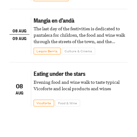
Mangia en d’andà
The last day of the festivities is dedicated to
08 AUG
pantalera for children, the food and wine walk
09 AUG
through the streets of the town, and the
fireworks finale
Lequio Berria
Culture & Cinema
Eating under the stars
Evening food and wine walk to taste typical
08
Vicoforte and local products and wines
AUG
Vicoforte
Food & Wine