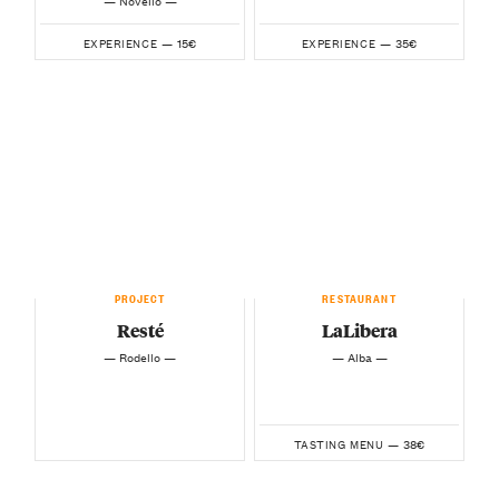
— Novello —
15€
35€
EXPERIENCE —
EXPERIENCE —
PROJECT
RESTAURANT
Resté
LaLibera
— Rodello —
— Alba —
38€
TASTING MENU —