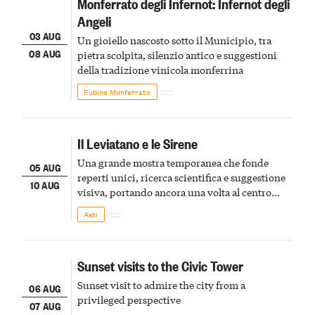
Monferrato degli Infernot: Infernot degli
Angeli
03 AUG
Un gioiello nascosto sotto il Municipio, tra
08 AUG
pietra scolpita, silenzio antico e suggestioni
della tradizione vinicola monferrina
Fubine Monferrato
Il Leviatano e le Sirene
Una grande mostra temporanea che fonde
05 AUG
reperti unici, ricerca scientifica e suggestione
10 AUG
visiva, portando ancora una volta al centro
della scena le meraviglie del passato astigiano
Asti
Sunset visits to the Civic Tower
Sunset visit to admire the city from a
06 AUG
privileged perspective
07 AUG