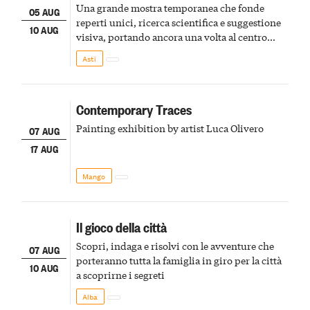
Una grande mostra temporanea che fonde
05 AUG
reperti unici, ricerca scientifica e suggestione
10 AUG
visiva, portando ancora una volta al centro
della scena le meraviglie del passato astigiano
Asti
Contemporary Traces
Painting exhibition by artist Luca Olivero
07 AUG
17 AUG
Mango
Il gioco della città
Scopri, indaga e risolvi con le avventure che
07 AUG
porteranno tutta la famiglia in giro per la città
10 AUG
a scoprirne i segreti
Alba