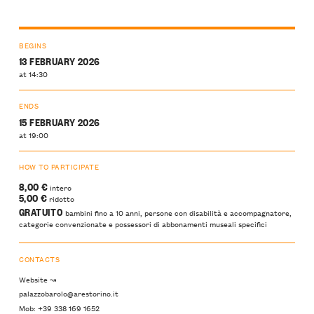
BEGINS
13 FEBRUARY 2026
at 14:30
ENDS
15 FEBRUARY 2026
at 19:00
HOW TO PARTICIPATE
8,00 €
intero
5,00 €
ridotto
GRATUITO
bambini fino a 10 anni, persone con disabilità e accompagnatore,
categorie convenzionate e possessori di abbonamenti museali specifici
CONTACTS
Website ↝
palazzobarolo@arestorino.it
Mob: +39 338 169 1652