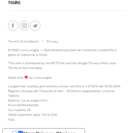
TOURS
Termini & Condizioni
|
Privacy
© 2026 Love Langhe — Riproduzione parziale dei contenuti consentita a
patto di indicarne la fonte
This site is protected by reCAPTCHA and the Google
Privacy Policy
and
Terms of Service
apply
Made with
by LoveLanghe
Langhe.Net, testata giornalistica online, iscritta al n.672/14 del 15.05.2014 -
Registro stampa del Tribunale di Asti - Direttore responsabile: Lorenzo
Tablino.
Editore: LoveLanghe S.R.L.
P.IVA 03796440042
Via Castello 20
12050 Albaretto della Torre (CN)
Italy