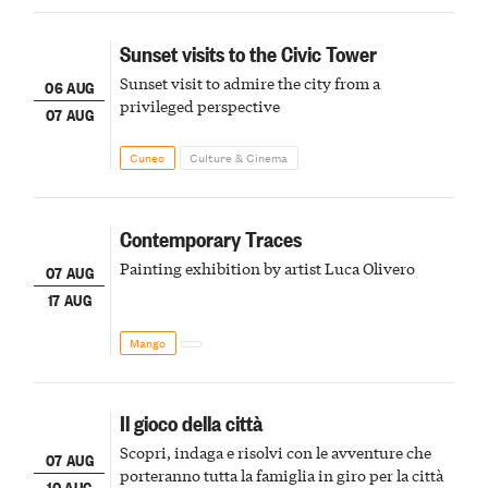
Sunset visits to the Civic Tower
Sunset visit to admire the city from a
06 AUG
privileged perspective
07 AUG
Cuneo
Culture & Cinema
Contemporary Traces
Painting exhibition by artist Luca Olivero
07 AUG
17 AUG
Mango
Il gioco della città
Scopri, indaga e risolvi con le avventure che
07 AUG
porteranno tutta la famiglia in giro per la città
10 AUG