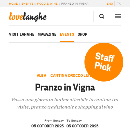
HOME
»
EVENTS
»
FOOD & WINE
»
PRANZO IN VIGNA
ENG
ITA
love
langhe
VISIT LANGHE
MAGAZINE
EVENTS
SHOP
Staff
Pick
ALBA — CANTINA DROCCO LUIGI
Pranzo in Vigna
Passa una giornata indimenticabile in cantina tra
visite, pranzo tradizionale e shopping di vino
From Sunday
To Sunday
05 OCTOBER 2025
05 OCTOBER 2025