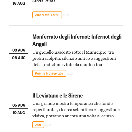
Silvia Ruata
16 AUG
Albaretto Torre
Monferrato degli Infernot: Infernot degli
Angeli
03 AUG
Un gioiello nascosto sotto il Municipio, tra
08 AUG
pietra scolpita, silenzio antico e suggestioni
della tradizione vinicola monferrina
Fubine Monferrato
Il Leviatano e le Sirene
Una grande mostra temporanea che fonde
05 AUG
reperti unici, ricerca scientifica e suggestione
10 AUG
visiva, portando ancora una volta al centro
della scena le meraviglie del passato astigiano
Asti