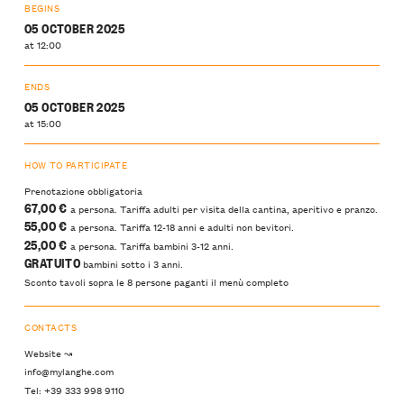
BEGINS
05 OCTOBER 2025
at 12:00
ENDS
05 OCTOBER 2025
at 15:00
HOW TO PARTICIPATE
Prenotazione obbligatoria
67,00 €
a persona. Tariffa adulti per visita della cantina, aperitivo e pranzo.
55,00 €
a persona. Tariffa 12-18 anni e adulti non bevitori.
25,00 €
a persona. Tariffa bambini 3-12 anni.
GRATUITO
bambini sotto i 3 anni.
Sconto tavoli sopra le 8 persone paganti il menù completo
CONTACTS
Website ↝
info@mylanghe.com
Tel: +39 333 998 9110