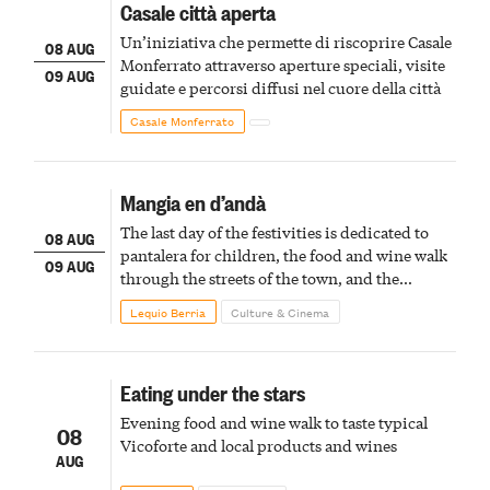
Casale città aperta
Un’iniziativa che permette di riscoprire Casale
08 AUG
Monferrato attraverso aperture speciali, visite
09 AUG
guidate e percorsi diffusi nel cuore della città
Casale Monferrato
Mangia en d’andà
The last day of the festivities is dedicated to
08 AUG
pantalera for children, the food and wine walk
09 AUG
through the streets of the town, and the
fireworks finale
Lequio Berria
Culture & Cinema
Eating under the stars
Evening food and wine walk to taste typical
08
Vicoforte and local products and wines
AUG