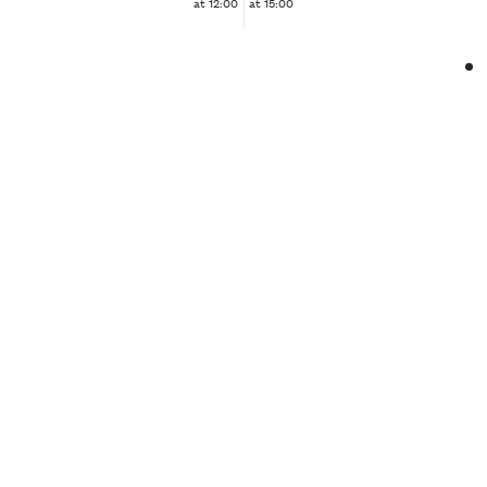
at 12:00
at 15:00
❮
❯