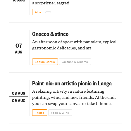
a scoprirne i segreti
Alba
Gnocco & stinco
An afternoon of sport with pantalera, typical
07
gastronomic delicacies, and art
AUG
Lequio Berria
Culture & Cinema
Paint-nic: an artistic picnic in Langa
A relaxing activity in nature featuring
08 AUG
painting, wine, and new friends. At the end,
09 AUG
you can swap your canvas or take it home.
Treiso
Food & Wine