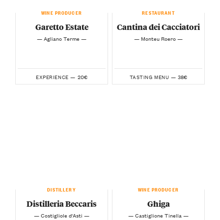
WINE PRODUCER
RESTAURANT
Garetto Estate
Cantina dei Cacciatori
— Agliano Terme —
— Monteu Roero —
20€
38€
EXPERIENCE —
TASTING MENU —
DISTILLERY
WINE PRODUCER
Distilleria Beccaris
Ghiga
— Costigliole d'Asti —
— Castiglione Tinella —