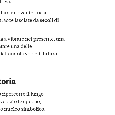
ttiva
.
rdare un evento, ma a
secoli di
 tracce lasciate da
presente
a a vibrare nel
, una
tare una delle
futuro
oiettandola verso il
toria
o
ripercorre il lungo
versato le epoche,
nucleo simbolico
io
.