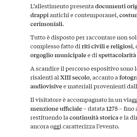
documenti orig
L’allestimento presenta
drappi
costu
antichi e contemporanei,
cerimoniali
.
Tutto è disposto per raccontare non so
riti civili e religiosi
complesso fatto di
,
orgoglio municipale
spettacolarità
e di
A scandire il percorso espositivo sono 
XIII secolo
fotogr
risalenti al
, accanto a
audiovisive
e materiali provenienti dal
Il visitatore è accompagnato in un viag
menzione ufficiale
1275
– datata
– fino 
continuità storica
restituendo la
e la d
ancora oggi caratterizza l’evento.