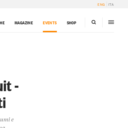
ENG
ITA
GHE
MAGAZINE
EVENTS
SHOP
it -
ti
tumi e
una