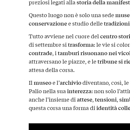
storia della manifes
preziosi legati alla
muse
Questo luogo non è solo una sede
conservazione
tradizioni
e studio delle
centro stor
Tutto avviene nel cuore del
trasforma
di settembre si
: le vie si col
contrade
tamburi risuonano nei vicol
, i
tribune si 
attraversano le piazze, e le
attesa della corsa.
museo
archivio
Il
e l’
diventano, così, le
interezza
Palio nella sua
: non solo l’at
attese
tensioni
sim
anche l’insieme di
,
,
identità coll
questa corsa una forma di