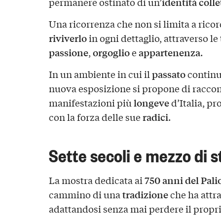
identità colle
permanere ostinato di un’
Una ricorrenza che non si limita a rico
riviverlo
in ogni dettaglio, attraverso le
passione
orgoglio
appartenenza
,
e
.
passato
In un ambiente in cui il
continu
nuova esposizione si propone di raccon
longeve
manifestazioni più
d’Italia, pr
radici
con la forza delle sue
.
Sette secoli e mezzo di s
750 anni del Pali
La mostra dedicata ai
tradizione
cammino di una
che ha attra
adattandosi senza mai perdere il propr