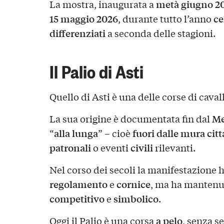
metà giugno 2
La mostra, inaugurata a
15 maggio 2026
ce
, durante tutto l’anno
differenziati
a seconda delle stagioni.
Il Palio di Asti
Quello di Asti è una delle corse di caval
Me
La sua origine è documentata fin dal
alla lunga
fuori dalle mura cit
“
” – cioè
patronali
civili
o eventi
rilevanti.
Nel corso dei secoli la manifestazione
regolamento
cornice
e
, ma ha mantenut
competitivo
simbolico
e
.
a pelo
Oggi il Palio è una corsa
, senza se