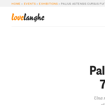
HOME
»
EVENTS
»
EXHIBITIONS
»
PALIUS ASTENSIS CURSUS FUIT
love
langhe
Pal
7
Una m
ci