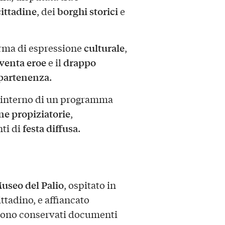
ittadine
borghi storici
, dei
e
culturale
orma di espressione
,
iventa eroe
drappo
e il
ppartenenza
.
all’interno di un programma
ne propiziatorie
,
festa diffusa
ti di
.
useo del Palio
, ospitato in
ttadino, e affiancato
sono conservati documenti