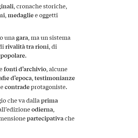
inali
, cronache storiche,
mi
medaglie
,
e oggetti
gara
lo una
, ma un sistema
rivalità tra rioni
 di
, di
 popolare
.
fonti d’archivio
le
, alcune
afie d’epoca
testimonianze
,
contrade
le
protagoniste.
prima
gio che va dalla
odierna
all’edizione
,
partecipativa
imensione
che