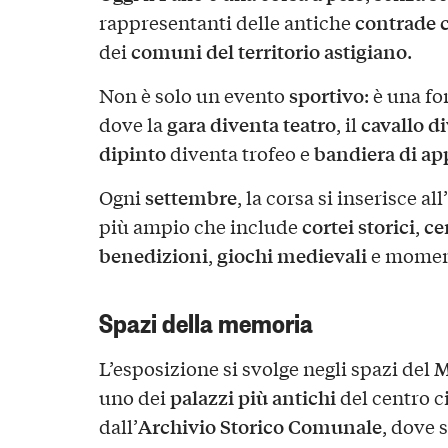
contrade c
rappresentanti delle antiche
comuni del territorio astigiano
dei
.
sportivo
Non è solo un evento
: è una f
gara diventa teatro
cavallo d
dove la
, il
dipinto
bandiera di a
diventa trofeo e
settembre
Ogni
, la corsa si inserisce 
cortei storici
ce
più ampio che include
,
benedizioni
giochi medievali
,
e momen
Spazi della memoria
M
L’esposizione si svolge negli spazi del
palazzi più antichi
uno dei
del centro ci
Archivio Storico Comunale
dall’
, dove 