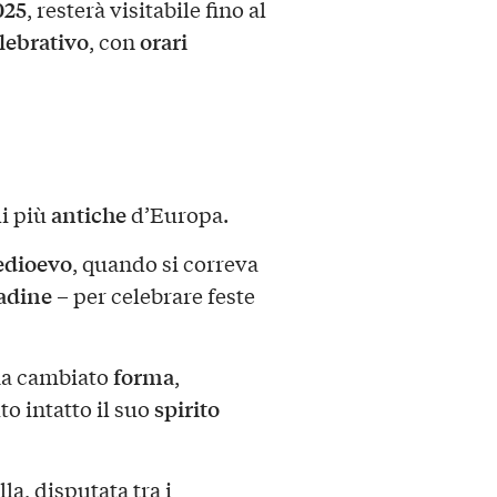
025
, resterà visitabile fino al
lebrativo
orari
, con
antiche
li più
d’Europa.
dioevo
, quando si correva
tadine
– per celebrare feste
forma
 ha cambiato
,
spirito
o intatto il suo
lla, disputata tra i