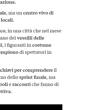
tazione
.
ale
centro vivo di
, ma un
 locali
.
ico
, in una città che nel mese
vessilli delle
orano dei
i
costume
, i figuranti in
riempiono
di spettatori in
chiavi per comprendere
il
sprint finale
timo dello
, ma
boli
racconti
e
che fanno di
ettiva
.