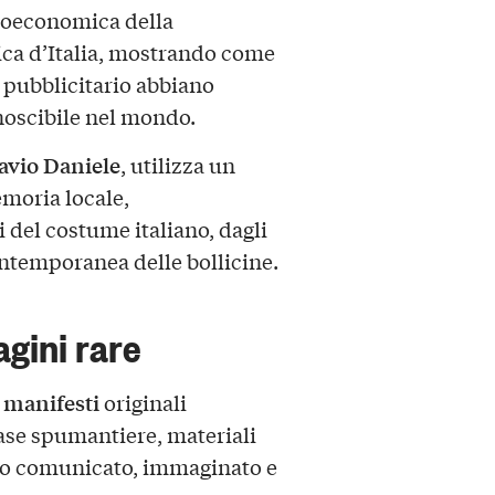
cioeconomica della
ica d’Italia, mostrando come
o pubblicitario abbiano
onoscibile nel mondo.
tavio Daniele
, utilizza un
moria locale,
 del costume italiano, dagli
ntemporanea delle bollicine.
gini rare
 manifesti
originali
case spumantiere, materiali
tato comunicato, immaginato e