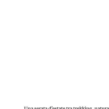
Una serata d’estate tra trekking, natura