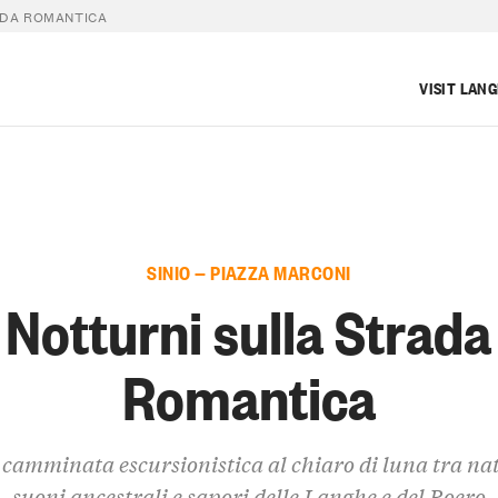
ADA ROMANTICA
VISIT LAN
SINIO — PIAZZA MARCONI
Notturni sulla Strada
Romantica
camminata escursionistica al chiaro di luna tra na
suoni ancestrali e sapori delle Langhe e del Roero