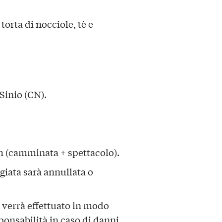
orta di nocciole, tè e
 Sinio (CN).
h (camminata + spettacolo).
giata sarà annullata o
e verrà effettuato in modo
onsabilità in caso di danni