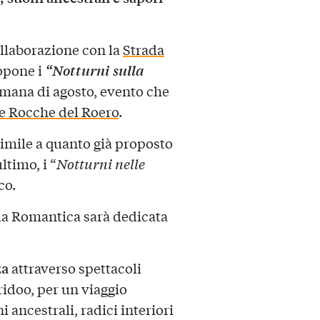
ollaborazione con la
Strada
“Notturni sulla
opone i
imana di agosto, evento che
e Rocche del Roero
.
 simile a quanto già proposto
ltimo, i “
Notturni nelle
co.
ada Romantica sarà dedicata
za
attraverso spettacoli
idoo, per un viaggio
i ancestrali, radici interiori