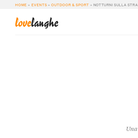
HOME
»
EVENTS
»
OUTDOOR & SPORT
»
NOTTURNI SULLA STR
love
langhe
Una 