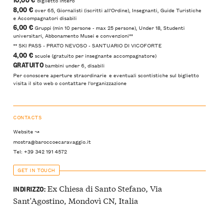
8,00 €
over 65, Giornalisti (iscritti all'Ordine), Insegnanti, Guide Turistiche
e Accompagnatori disabili
6,00 €
Gruppi (min 10 persone - max 25 persone), Under 18, Studenti
universitari, Abbonamento Musei e convenzioni**
​** SKI PASS - PRATO NEVOSO - SANTUARIO DI VICOFORTE
4,00 €
scuole ​(gratuito per insegnante accompagnatore)
GRATUITO
bambini under 6, disabili
Per conoscere aperture straordinarie e eventuali scontistiche sul biglietto
visita il sito web o contattare l'organizzazione
CONTACTS
Website ↝
mostra@baroccoecaravaggio.it
Tel: +39 342 191 4572
GET IN TOUCH
Ex Chiesa di Santo Stefano, Via
INDIRIZZO:
Sant'Agostino, Mondovì CN, Italia