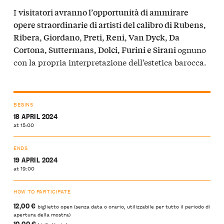
I
visitatori avranno l’opportunità di ammirare
opere straordinarie di artisti del calibro di Rubens,
Ribera, Giordano, Preti, Reni, Van Dyck, Da
ognuno
Cortona, Suttermans, Dolci, Furini e Sirani
con la propria interpretazione dell’estetica barocca.
BEGINS
18 APRIL 2024
at 15:00
ENDS
19 APRIL 2024
at 19:00
HOW TO PARTICIPATE
12,00 €
biglietto open (senza data o orario, utilizzabile per tutto il periodo di
apertura della mostra)
10,00 €
biglietto intero