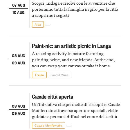
Scopri, indaga e risolvi con le avventure che
07 AUG
porteranno tutta la famiglia in giro per la città
10 AUG
a scoprirne i segreti
Alba
Paint-nic: an artistic picnic in Langa
A relaxing activity in nature featuring
08 AUG
painting, wine, and new friends. At the end,
09 AUG
you can swap your canvas or take it home.
Treiso
Food & Wine
Casale città aperta
Un’iniziativa che permette di riscoprire Casale
08 AUG
Monferrato attraverso aperture speciali, visite
09 AUG
guidate e percorsi diffusi nel cuore della città
Casale Monferrato