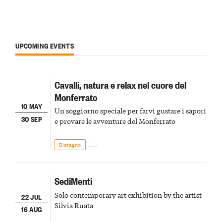
UPCOMING EVENTS
Cavalli, natura e relax nel cuore del
Monferrato
10 MAY
Un soggiorno speciale per farvi gustare i sapori
30 SEP
e provare le avventure del Monferrato
Bistagno
SediMenti
Solo contemporary art exhibition by the artist
22 JUL
Silvia Ruata
16 AUG