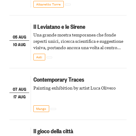
Albaretto Torre
Il Leviatano e le Sirene
Una grande mostra temporanea che fonde
05 AUG
reperti unici, ricerca scientifica e suggestione
10 AUG
visiva, portando ancora una volta al centro
della scena le meraviglie del passato astigiano
Asti
Contemporary Traces
Painting exhibition by artist Luca Olivero
07 AUG
17 AUG
Mango
Il gioco della città