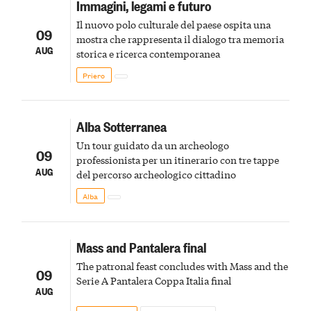
Immagini, legami e futuro
Il nuovo polo culturale del paese ospita una
09
mostra che rappresenta il dialogo tra memoria
AUG
storica e ricerca contemporanea
Priero
Alba Sotterranea
Un tour guidato da un archeologo
09
professionista per un itinerario con tre tappe
AUG
del percorso archeologico cittadino
Alba
Mass and Pantalera final
The patronal feast concludes with Mass and the
09
Serie A Pantalera Coppa Italia final
AUG