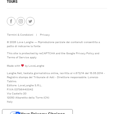
TOURS
Termini & Condizioni
|
Privacy
© 2026 Love Langhe — Riproduzione parziale dei contenuti consentita a
patto di indicarne la fonte
This site is protected by reCAPTCHA and the Google
Privacy Policy
and
Terms of Service
apply
Made with
by LoveLanghe
Langhe.Net, testata giornalistica online, iscritta al n.672/14 del 15.05.2014 -
Registro stampa del Tribunale di Asti - Direttore responsabile: Lorenzo
Tablino.
Editore: LoveLanghe S.R.L.
P.IVA 03796440042
Via Castello 20
12050 Albaretto della Torre (CN)
Italy
Your Privacy Choices