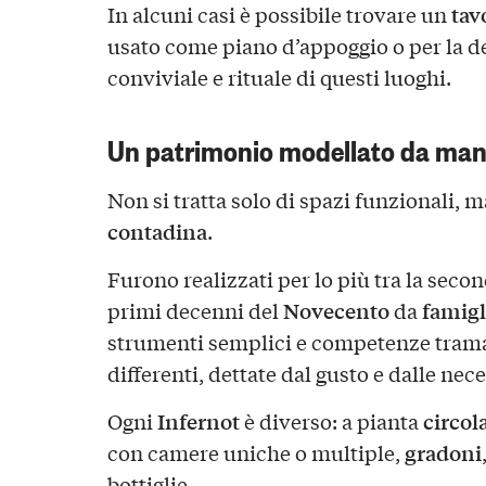
tav
In alcuni casi è possibile trovare un
usato come piano d’appoggio o per la d
conviviale e rituale di questi luoghi.
Un patrimonio modellato da man
Non si tratta solo di spazi funzionali, 
contadina
.
Furono realizzati per lo più tra la seco
Novecento
famigl
primi decenni del
da
strumenti semplici e competenze tram
differenti, dettate dal gusto e dalle nec
Infernot
circol
Ogni
è diverso: a pianta
gradoni
con camere uniche o multiple,
bottiglie.