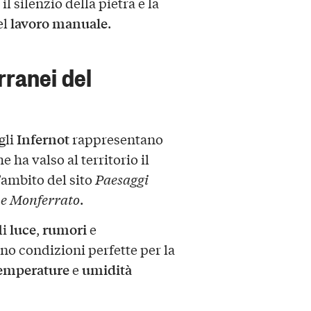
 silenzio della pietra e la
lavoro manuale
el
.
erranei del
Infernot
 gli
rappresentano
e ha valso al territorio il
’ambito del sito
Paesaggi
 e Monferrato
.
luce
rumori
di
,
e
no condizioni perfette per la
emperature
umidità
e