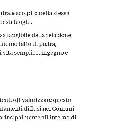
ntrale
scolpito nella stessa
uesti luoghi.
a tangibile della relazione
pietra
imonio fatto di
,
ingegno
i vita semplice,
e
valorizzare
tento di
questo
Comuni
ntamenti diffusi nei
i principalmente all’interno di