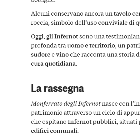
tavolo ce
Alcuni conservano ancora un
conviviale
roccia, simbolo dell’uso
di q
Infernot
Oggi, gli
sono una testimonianz
uomo e territorio
profonda tra
, un patr
sudore
vino
e
che racconta una storia d
cura quotidiana
.
La rassegna
Monferrato degli Infernot
nasce con l’in
patrimonio attraverso un ciclo di appu
Infernot pubblici
che ospitano
, situat
edifici comunali
.