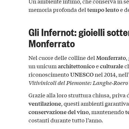
Un ambiente intimo, che conserva in sé il
tempo lento
memoria profonda del
e d
Gli Infernot: gioielli sott
Monferrato
Monferrato
Nel cuore delle colline del
,
architettonico
culturale
un unicum
e
ch
UNESCO
riconoscimento
nel 2014, nell
Vitivinicoli del Piemonte: Langhe‑Roero
Grazie alla loro struttura chiusa, priva 
ventilazione
, questi ambienti garantiva
conservazione del vino
t
, mantenendo
costanti durante tutto l’anno.