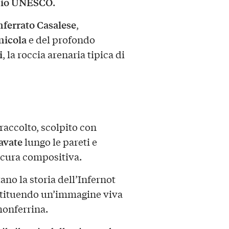
nio UNESCO
.
ferrato Casalese
,
inicola
e del profondo
i
, la roccia arenaria tipica di
raccolto, scolpito con
avate
lungo le pareti e
 cura compositiva.
tano la storia dell’Infernot
estituendo un’immagine viva
onferrina.