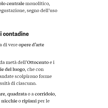
olo centrale
monolitico,
egustazione, segno dell’uso
i contadine
opere d’arte
ma di vere
Ottocento
nda metà dell’
e i
ie del luogo
, che con
andate scolpirono forme
essità di ciascuno.
are
quadrata
corridoio
,
o a
,
nicchie
ripiani
,
o
per le