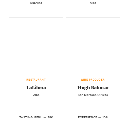
— Guarene —
— Alba —
RESTAURANT
WINE PRODUCER
LaLibera
Hugh Balocco
— Alba —
— San Marzano Oliveto —
38€
10€
TASTING MENU —
EXPERIENCE —