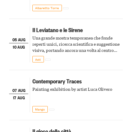
Albaretto Torre
Il Leviatano e le Sirene
Una grande mostra temporanea che fonde
05 AUG
reperti unici, ricerca scientifica e suggestione
10 AUG
visiva, portando ancora una volta al centro
della scena le meraviglie del passato astigiano
Asti
Contemporary Traces
Painting exhibition by artist Luca Olivero
07 AUG
17 AUG
Mango
Il gioco della città