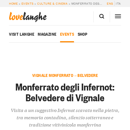
HOME
»
EVENTS
»
CULTURE & CINEMA
»
MONFERRATO DEGLI INFERNOT: BELVEDERE DI VIGNALE
ENG
ITA
love
langhe
VISIT LANGHE
MAGAZINE
EVENTS
SHOP
VIGNALE MONFERRATO — BELVEDERE
Monferrato degli Infernot:
Belvedere di Vignale
Visita a un suggestivo Infernot scavato nella pietra,
tra memoria contadina, silenzio sotterraneo e
tradizione vitivinicola monferrina