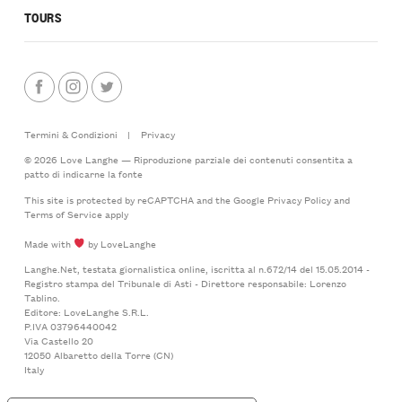
TOURS
Termini & Condizioni
|
Privacy
© 2026 Love Langhe — Riproduzione parziale dei contenuti consentita a
patto di indicarne la fonte
This site is protected by reCAPTCHA and the Google
Privacy Policy
and
Terms of Service
apply
Made with
by LoveLanghe
Langhe.Net, testata giornalistica online, iscritta al n.672/14 del 15.05.2014 -
Registro stampa del Tribunale di Asti - Direttore responsabile: Lorenzo
Tablino.
Editore: LoveLanghe S.R.L.
P.IVA 03796440042
Via Castello 20
12050 Albaretto della Torre (CN)
Italy