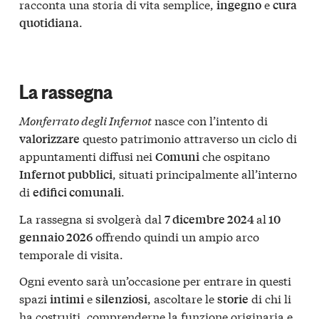
racconta una storia di vita semplice,
e
ingegno
cura
.
quotidiana
La rassegna
Monferrato degli Infernot
nasce con l’intento di
questo patrimonio attraverso un ciclo di
valorizzare
appuntamenti diffusi nei
che ospitano
Comuni
, situati principalmente all’interno
Infernot pubblici
di
.
edifici comunali
La rassegna si svolgerà dal
al
7 dicembre 2024
10
offrendo quindi un ampio arco
gennaio 2026
temporale di visita.
Ogni evento sarà un’occasione per entrare in questi
spazi
e
, ascoltare le
di chi li
intimi
silenziosi
storie
ha costruiti, comprenderne la funzione originaria e