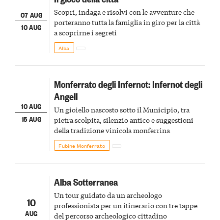
Scopri, indaga e risolvi con le avventure che
07 AUG
porteranno tutta la famiglia in giro per la città
10 AUG
a scoprirne i segreti
Alba
Monferrato degli Infernot: Infernot degli
Angeli
10 AUG
Un gioiello nascosto sotto il Municipio, tra
15 AUG
pietra scolpita, silenzio antico e suggestioni
della tradizione vinicola monferrina
Fubine Monferrato
Alba Sotterranea
Un tour guidato da un archeologo
10
professionista per un itinerario con tre tappe
AUG
del percorso archeologico cittadino