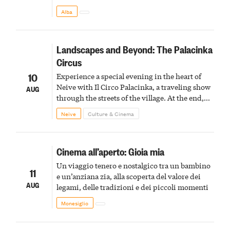
Alba
Landscapes and Beyond: The Palacinka
Circus
10
Experience a special evening in the heart of
Neive with Il Circo Palacinka, a traveling show
AUG
through the streets of the village. At the end,
Cascina Fonda Winery will offer a tasting of
Neive
Culture & Cinema
two sparkling wines.
Cinema all’aperto: Gioia mia
Un viaggio tenero e nostalgico tra un bambino
11
e un’anziana zia, alla scoperta del valore dei
AUG
legami, delle tradizioni e dei piccoli momenti
Monesiglio