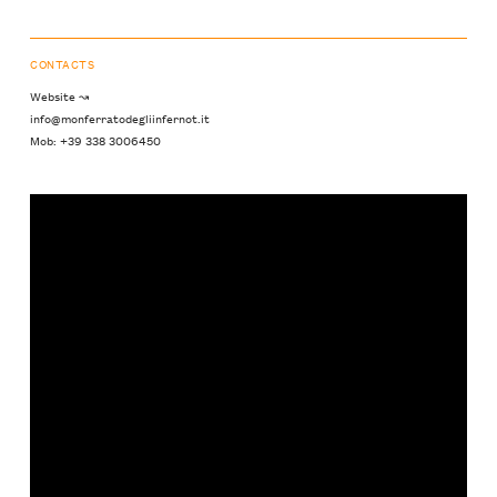
CONTACTS
Website ↝
info@monferratodegliinfernot.it
Mob: +39 338 3006450