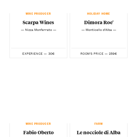
WINE PRODUCER
HOLIDAY HOME
Scarpa Wines
Dimora Roe'
— Nizza Monferrato —
— Monticello d’Alba —
30€
259€
EXPERIENCE —
ROOM'S PRICE —
WINE PRODUCER
FARM
Fabio Oberto
Le nocciole di Alba