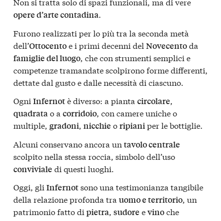
Non si tratta solo di spazi funzionali, ma di vere
.
opere d’arte contadina
Furono realizzati per lo più tra la seconda metà
dell’
e i primi decenni del
da
Ottocento
Novecento
, che con strumenti semplici e
famiglie del luogo
competenze tramandate scolpirono forme differenti,
dettate dal gusto e dalle necessità di ciascuno.
Ogni
è diverso: a pianta
,
Infernot
circolare
o a
, con camere uniche o
quadrata
corridoio
multiple,
,
o
per le bottiglie.
gradoni
nicchie
ripiani
Alcuni conservano ancora un
tavolo centrale
scolpito nella stessa roccia, simbolo dell’uso
di questi luoghi.
conviviale
Oggi, gli
sono una testimonianza tangibile
Infernot
della relazione profonda tra
, un
uomo e territorio
patrimonio fatto di
,
e
che
pietra
sudore
vino