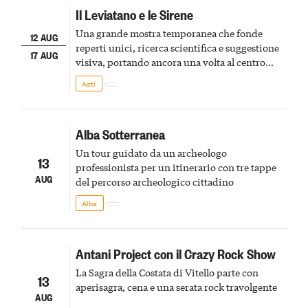
Il Leviatano e le Sirene
Una grande mostra temporanea che fonde
12 AUG
reperti unici, ricerca scientifica e suggestione
17 AUG
visiva, portando ancora una volta al centro
della scena le meraviglie del passato astigiano
Asti
Alba Sotterranea
Un tour guidato da un archeologo
13
professionista per un itinerario con tre tappe
AUG
del percorso archeologico cittadino
Alba
Antani Project con il Crazy Rock Show
La Sagra della Costata di Vitello parte con
13
aperisagra, cena e una serata rock travolgente
AUG