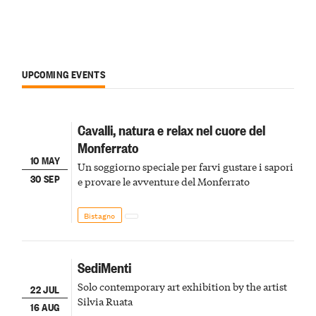
UPCOMING EVENTS
Cavalli, natura e relax nel cuore del
Monferrato
10 MAY
Un soggiorno speciale per farvi gustare i sapori
30 SEP
e provare le avventure del Monferrato
Bistagno
SediMenti
Solo contemporary art exhibition by the artist
22 JUL
Silvia Ruata
16 AUG