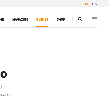
ENG
ITA
GHE
MAGAZINE
EVENTS
SHOP
po
d
cca di