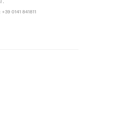
i .
: +39 0141 841811