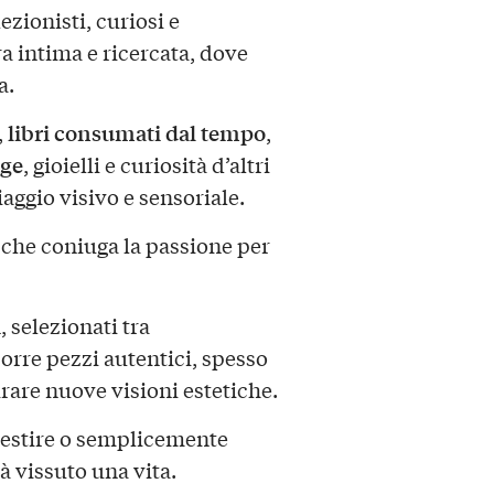
ezionisti, curiosi e
a intima e ricercata, dove
a.
libri consumati dal tempo
,
,
age
, gioielli e curiosità d’altri
iaggio visivo e sensoriale.
 che coniuga la passione per
i
, selezionati tra
porre pezzi autentici, spesso
pirare nuove visioni estetiche.
vestire o semplicemente
à vissuto una vita.