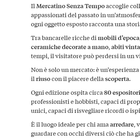
Mercatino Senza Tempo
Il
accoglie coll
appassionati del passato in un’atmosfer
ogni oggetto esposto racconta una stori
mobili d’epoca
Tra bancarelle ricche di
ceramiche decorate a mano
abiti vint
,
tempi, il visitatore può perdersi in un v
Non è solo un mercato: è un’esperienza
riuso
scoperta
il
con il piacere della
.
80 espositor
Ogni edizione ospita circa
professionisti e hobbisti, capaci di pro
unici, capaci di risvegliare ricordi o is
arredare
È il luogo ideale per chi ama
, 
guardare con occhi diversi ciò che ha gi