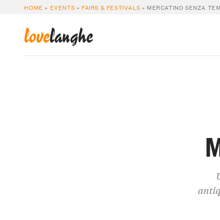
HOME
»
EVENTS
»
FAIRS & FESTIVALS
»
MERCATINO SENZA TE
love
langhe
M
antiq