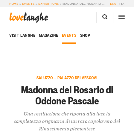
HOME
»
EVENTS
»
EXHIBITIONS
»
MADONNA DEL ROSARIO DI ODDONE PASCALE
ENG
ITA
love
langhe
VISIT LANGHE
MAGAZINE
EVENTS
SHOP
SALUZZO — PALAZZO DEI VESCOVI
Madonna del Rosario di
Oddone Pascale
Una restituzione che riporta alla luce la
completezza originaria di un raro capolavoro del
Rinascimento piemontese