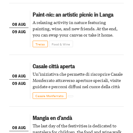
Paint-nic: an artistic picnic in Langa
A relaxing activity in nature featuring
08 AUG
painting, wine, and new friends. At the end,
09 AUG
you can swap your canvas or take it home.
Treiso
Food & Wine
Casale città aperta
Un’iniziativa che permette di riscoprire Casale
08 AUG
Monferrato attraverso aperture speciali, visite
09 AUG
guidate e percorsi diffusi nel cuore della città
Casale Monferrato
Mangia en d’andà
The last day of the festivities is dedicated to
08 AUG
pantalera for children, the food and wine walk