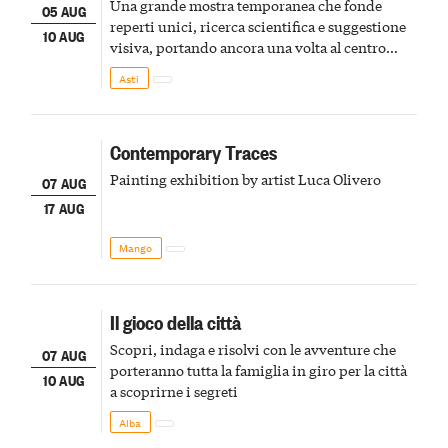
Una grande mostra temporanea che fonde
05 AUG
reperti unici, ricerca scientifica e suggestione
10 AUG
visiva, portando ancora una volta al centro
della scena le meraviglie del passato astigiano
Asti
Contemporary Traces
Painting exhibition by artist Luca Olivero
07 AUG
17 AUG
Mango
Il gioco della città
Scopri, indaga e risolvi con le avventure che
07 AUG
porteranno tutta la famiglia in giro per la città
10 AUG
a scoprirne i segreti
Alba