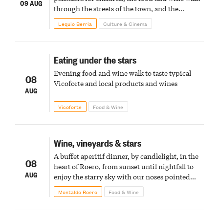
09 AUG
through the streets of the town, and the
fireworks finale
Lequio Berria
Culture & Cinema
Eating under the stars
Evening food and wine walk to taste typical
08
Vicoforte and local products and wines
AUG
Vicoforte
Food & Wine
Wine, vineyards & stars
A buffet aperitif dinner, by candlelight, in the
08
heart of Roero, from sunset until nightfall to
AUG
enjoy the starry sky with our noses pointed
upward
Montaldo Roero
Food & Wine