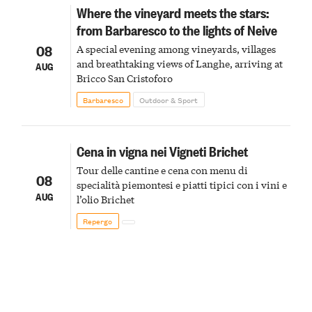
Where the vineyard meets the stars:
from Barbaresco to the lights of Neive
08
A special evening among vineyards, villages
and breathtaking views of Langhe, arriving at
AUG
Bricco San Cristoforo
Barbaresco
Outdoor & Sport
Cena in vigna nei Vigneti Brichet
Tour delle cantine e cena con menu di
08
specialità piemontesi e piatti tipici con i vini e
AUG
l’olio Brichet
Repergo