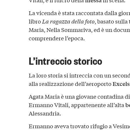
messa
Vitali, è il fulcro della
in scena.
La vicenda è stata raccontata dalla gior
libro
La ragazza della foto
, basato sulla
Maria, Nella Sommariva, ed è un doc
comprendere l’epoca.
L’intreccio storico
La loro storia si intreccia con un secon
Excels
alla realizzazione dell’aeroporto
Agata Maria è una giovane contadina di
b
Ermanno Vitali, appartenente all’alta
Alessandria.
Ermanno aveva trovato rifugio a Vesime