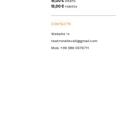
15,00 €
intero
13,00 €
ridotto
CONTACTS
Website ↝
teatronellevalli@gmail.com
Mob: +39 389 0576711