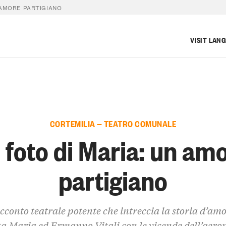
 AMORE PARTIGIANO
VISIT LAN
CORTEMILIA — TEATRO COMUNALE
 foto di Maria: un am
partigiano
cconto teatrale potente che intreccia la storia d’amo
a Maria ed Ermanno Vitali con le vicende dell’aero