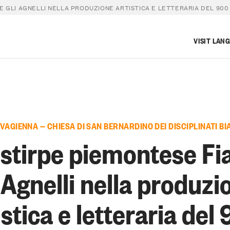
 E GLI AGNELLI NELLA PRODUZIONE ARTISTICA E LETTERARIA DEL 900
VISIT LAN
 VAGIENNA — CHIESA DI SAN BERNARDINO DEI DISCIPLINATI BI
 stirpe piemontese Fia
i Agnelli nella produzi
istica e letteraria del