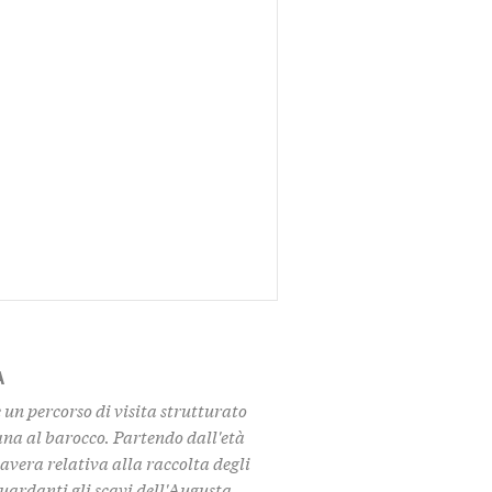
A
un percorso di visita strutturato
ana al barocco. Partendo dall'età
avera relativa alla raccolta degli
uardanti gli scavi dell'Augusta