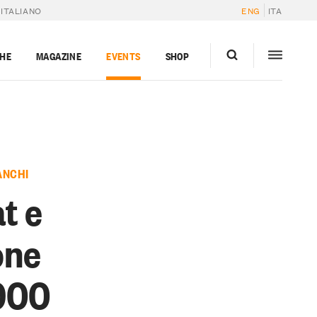
 ITALIANO
ENG
ITA
GHE
MAGAZINE
EVENTS
SHOP
ANCHI
t e
one
 900