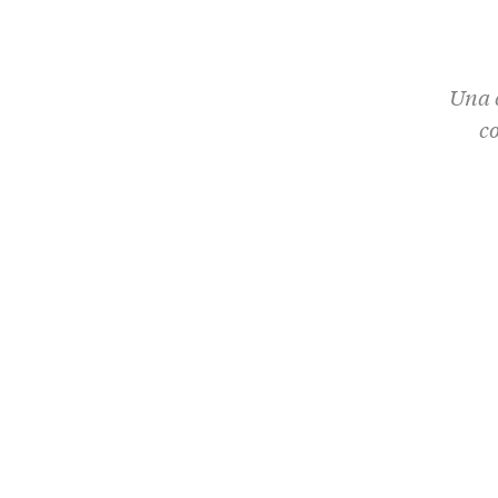
Una c
c