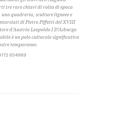
 tre rare chiavi di volta di epoca
 una quadreria, sculture ligneee e
tarsiati di Pietro Piffetti del XVIII
atore d'Austria Leopoldo I D’Asburgo
bile è un polo culturale significativo
mostre temporanee.
0172 654969