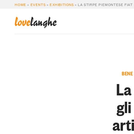
HOME
»
EVENTS
»
EXHIBITIONS
»
LA STIRPE PIEMONTESE FIAT
love
langhe
BENE
La
gl
art