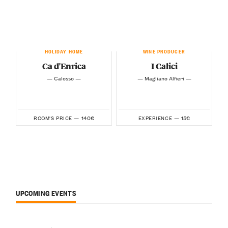
HOLIDAY HOME
WINE PRODUCER
Ca d'Enrica
I Calici
— Calosso —
— Magliano Alfieri —
140€
15€
ROOM'S PRICE —
EXPERIENCE —
UPCOMING EVENTS