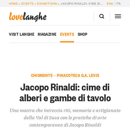
HOME
»
EVENTS
»
EXHIBITIONS
»
JACOPO RINALDI: CIME DI ALBERI E GAMBE DI TAVOLO
ENG
ITA
love
langhe
VISIT LANGHE
MAGAZINE
EVENTS
SHOP
CHIOMONTE — PINACOTECA G.A. LEVIS
Jacopo Rinaldi: cime di
alberi e gambe di tavolo
Una mostra che intreccia riti, memoria e artigianato
della Val di Susa con le pratiche di arte
contemporanea di Jacopo Rinaldi