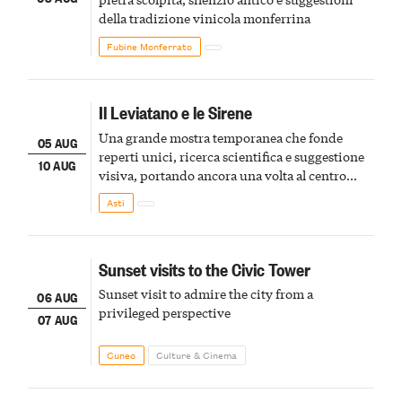
della tradizione vinicola monferrina
Fubine Monferrato
Il Leviatano e le Sirene
Una grande mostra temporanea che fonde
05 AUG
reperti unici, ricerca scientifica e suggestione
10 AUG
visiva, portando ancora una volta al centro
della scena le meraviglie del passato astigiano
Asti
Sunset visits to the Civic Tower
Sunset visit to admire the city from a
06 AUG
privileged perspective
07 AUG
Cuneo
Culture & Cinema