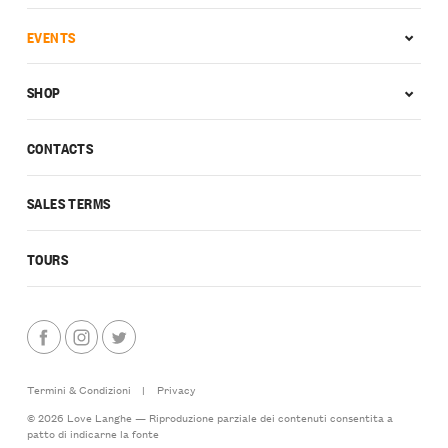
EVENTS
SHOP
CONTACTS
SALES TERMS
TOURS
Termini & Condizioni
|
Privacy
© 2026 Love Langhe — Riproduzione parziale dei contenuti consentita a
patto di indicarne la fonte