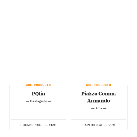
WINE PRODUCER
WINE PRODUCER
PQlin
Piazzo Comm.
Armando
— Castagnito —
— Alba —
145€
20€
ROOM'S PRICE —
EXPERIENCE —