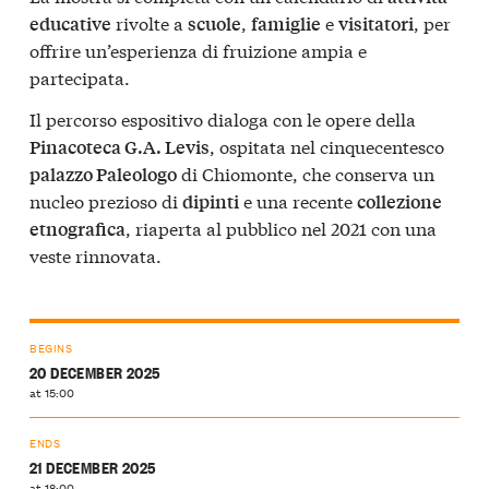
rivolte a
,
e
, per
educative
scuole
famiglie
visitatori
offrire un’esperienza di fruizione ampia e
partecipata.
Il percorso espositivo dialoga con le opere della
, ospitata nel cinquecentesco
Pinacoteca G.A. Levis
di Chiomonte, che conserva un
palazzo Paleologo
nucleo prezioso di
e una recente
dipinti
collezione
, riaperta al pubblico nel 2021 con una
etnografica
veste rinnovata.
BEGINS
20 DECEMBER 2025
at 15:00
ENDS
21 DECEMBER 2025
at 18:00