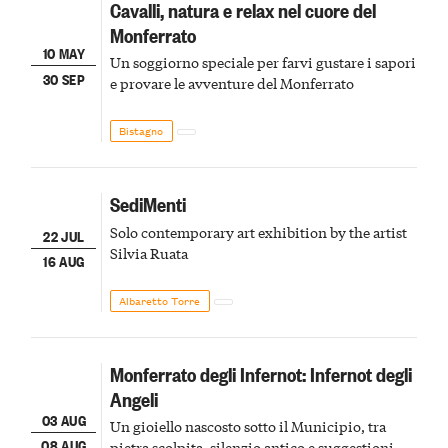
Cavalli, natura e relax nel cuore del
Monferrato
10 MAY
Un soggiorno speciale per farvi gustare i sapori
30 SEP
e provare le avventure del Monferrato
Bistagno
SediMenti
Solo contemporary art exhibition by the artist
22 JUL
Silvia Ruata
16 AUG
Albaretto Torre
Monferrato degli Infernot: Infernot degli
Angeli
03 AUG
Un gioiello nascosto sotto il Municipio, tra
08 AUG
pietra scolpita, silenzio antico e suggestioni