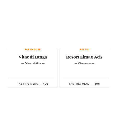
FARMHOUSE
RELAIS
Vitae di Langa
Resort Limax Acis
— Diano d’Alba —
— Cherasco —
40€
50€
TASTING MENU —
TASTING MENU —