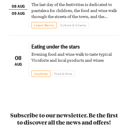
The last day of the festivities is dedicated to
08 AUG
pantalera for children, the food and wine walk
09 AUG
through the streets of the town, and the
fireworks finale
Lequio Berria
Culture & Cinema
Eating under the stars
Evening food and wine walk to taste typical
08
Vicoforte and local products and wines
AUG
Vicoforte
Food & Wine
Subscribe to our newsletter. Be the first
to discover all the news and offers!