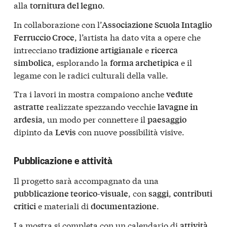
alla
.
tornitura del legno
In collaborazione con l’
Associazione Scuola Intaglio
, l’artista ha dato vita a opere che
Ferruccio Croce
intrecciano
e
tradizione artigianale
ricerca
, esplorando la
e il
simbolica
forma archetipica
legame con le radici culturali della valle.
Tra i lavori in mostra compaiono anche
vedute
realizzate spezzando vecchie
astratte
lavagne in
, un modo per connettere il
ardesia
paesaggio
dipinto da
con nuove possibilità visive.
Levis
Pubblicazione e attività
Il progetto sarà accompagnato da una
, con
,
pubblicazione teorico-visuale
saggi
contributi
e materiali di
.
critici
documentazione
La mostra si completa con un calendario di
attività