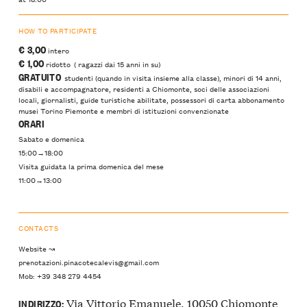
HOW TO PARTICIPATE
€ 3,00
intero
€ 1,00
ridotto ( ragazzi dai 15 anni in su)
GRATUITO
studenti (quando in visita insieme alla classe), minori di 14 anni,
disabili e accompagnatore, residenti a Chiomonte, soci delle associazioni
locali, giornalisti, guide turistiche abilitate, possessori di carta abbonamento
musei Torino Piemonte e membri di istituzioni convenzionate
ORARI
Sabato e domenica
15:00→18:00
Visita guidata la prima domenica del mese
11:00→13:00
CONTACTS
Website ↝
prenotazioni.pinacotecalevis@gmail.com
Mob: +39 348 279 4454
Via Vittorio Emanuele, 10050 Chiomonte
INDIRIZZO: