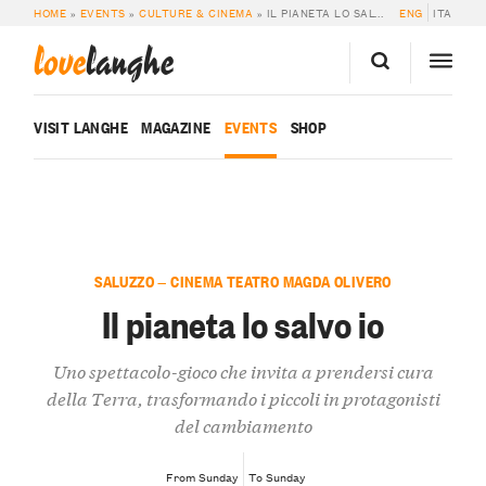
HOME
»
EVENTS
»
CULTURE & CINEMA
»
IL PIANETA LO SALVO IO
ENG
ITA
love
langhe
VISIT LANGHE
MAGAZINE
EVENTS
SHOP
SALUZZO — CINEMA TEATRO MAGDA OLIVERO
Il pianeta lo salvo io
Uno spettacolo-gioco che invita a prendersi cura
della Terra, trasformando i piccoli in protagonisti
del cambiamento
From Sunday
To Sunday