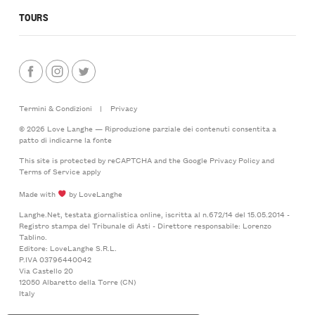
TOURS
Termini & Condizioni
|
Privacy
© 2026 Love Langhe — Riproduzione parziale dei contenuti consentita a
patto di indicarne la fonte
This site is protected by reCAPTCHA and the Google
Privacy Policy
and
Terms of Service
apply
Made with
by LoveLanghe
Langhe.Net, testata giornalistica online, iscritta al n.672/14 del 15.05.2014 -
Registro stampa del Tribunale di Asti - Direttore responsabile: Lorenzo
Tablino.
Editore: LoveLanghe S.R.L.
P.IVA 03796440042
Via Castello 20
12050 Albaretto della Torre (CN)
Italy