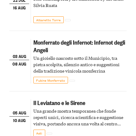
Silvia Ruata
16 AUG
Albaretto Torre
Monferrato degli Infernot: Infernot degli
Angeli
03 AUG
Un gioiello nascosto sotto il Municipio, tra
08 AUG
pietra scolpita, silenzio antico e suggestioni
della tradizione vinicola monferrina
Fubine Monferrato
Il Leviatano e le Sirene
Una grande mostra temporanea che fonde
05 AUG
reperti unici, ricerca scientifica e suggestione
10 AUG
visiva, portando ancora una volta al centro
della scena le meraviglie del passato astigiano
Asti