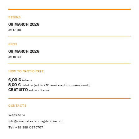
BEGINS
08 MARCH 2026
at 17:00
ENDS
08 MARCH 2026
at 18:30
HOW TO PARTICIPATE
6,00 €
intero
5,00 €
ridotto (sotto i 10 anni e enti convenzionati)
GRATUITO
sotto i 3 anni
CONTACTS
Website ↝
info@cinemateatromagdaolivero.it
Tel: +39 389 0975767