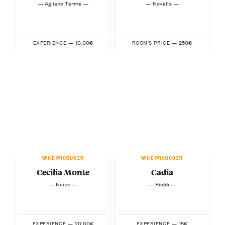
— Agliano Terme —
— Novello —
10.00€
250€
EXPERIENCE —
ROOM'S PRICE —
WINE PRODUCER
WINE PRODUCER
Cecilia Monte
Cadia
— Neive —
— Roddi —
20.00€
15€
EXPERIENCE —
EXPERIENCE —