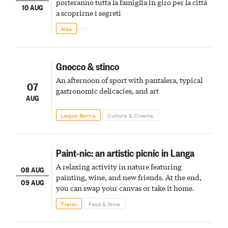
porteranno tutta la famiglia in giro per la città
10 AUG
a scoprirne i segreti
Alba
Gnocco & stinco
An afternoon of sport with pantalera, typical
07
gastronomic delicacies, and art
AUG
Lequio Berria
Culture & Cinema
Paint-nic: an artistic picnic in Langa
A relaxing activity in nature featuring
08 AUG
painting, wine, and new friends. At the end,
09 AUG
you can swap your canvas or take it home.
Treiso
Food & Wine