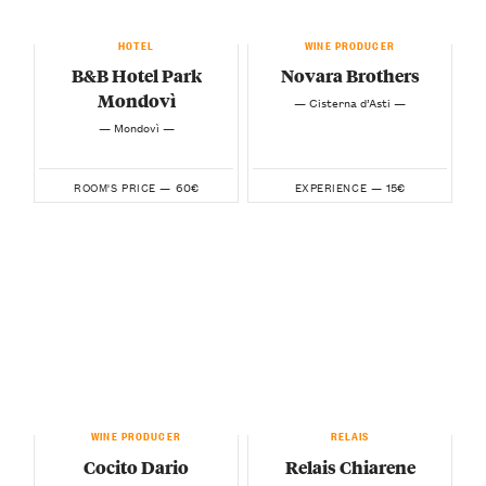
HOTEL
WINE PRODUCER
B&B Hotel Park
Novara Brothers
Mondovì
— Cisterna d’Asti —
— Mondovì —
60€
15€
ROOM'S PRICE —
EXPERIENCE —
WINE PRODUCER
RELAIS
Cocito Dario
Relais Chiarene