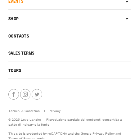
EVENTS
SHOP
CONTACTS
SALES TERMS
TOURS
Termini & Condizioni
|
Privacy
© 2026 Love Langhe — Riproduzione parziale dei contenuti consentita a
patto di indicarne la fonte
This site is protected by reCAPTCHA and the Google
Privacy Policy
and
Terms of Service
apply