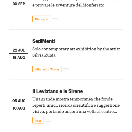
30 SEP
e provare le avventure del Monferrato
Bistagno
SediMenti
Solo contemporary art exhibition by the artist
22 JUL
Silvia Ruata
16 AUG
Albaretto Torre
Il Leviatano e le Sirene
Una grande mostra temporanea che fonde
05 AUG
reperti unici, ricerca scientifica e suggestione
10 AUG
visiva, portando ancora una volta al centro
della scena le meraviglie del passato astigiano
Asti