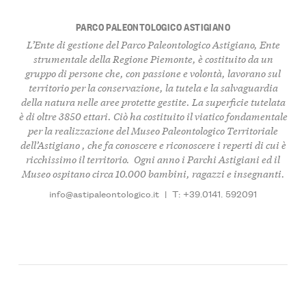
PARCO PALEONTOLOGICO ASTIGIANO
L’Ente di gestione del
Parco Paleontologico Astigiano
, Ente
strumentale della Regione Piemonte, è
costituito da un
gruppo di persone
che, con passione e volontà, l
avorano sul
territorio per la conservazione, la tutela e la salvaguardia
della natura nelle aree protette gestite
. La superficie tutelata
è di oltre
3850 ettar
i. Ciò ha costituito il viatico fondamentale
per la realizzazione del
Museo Paleontologico Territoriale
dell’Astigiano
, che fa conoscere e riconoscere i
reperti di cui è
ricchissimo il territorio
. Ogni anno i Parchi Astigiani ed il
Museo
ospitano circa 10.000 bambini, ragazzi e insegnanti
.
info@astipaleontologico.it
|
T: +39.0141. 592091