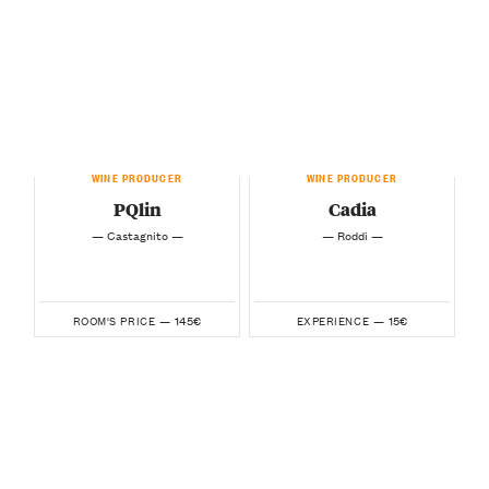
WINE PRODUCER
WINE PRODUCER
PQlin
Cadia
— Castagnito —
— Roddi —
145€
15€
ROOM'S PRICE —
EXPERIENCE —