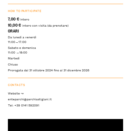
HOW TO PARTICIPATE
7,00 €
intero
10,00 €
intero con visita (da prenotare)
ORARI
Da lunedì a venerdì
11:00→17:00
Sabato e domenica
11:00 →18:00
Martedì
Chiuso
Prorogata dal 31 ottobre 2024 fino al 31 dicembre 2026
CONTACTS
Website ↝
enteparchi@parchiastigiani.it
Tel: +39 0141 592091