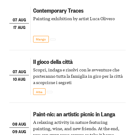
Contemporary Traces
Painting exhibition by artist Luca Olivero
07 AUG
17 AUG
Mango
Il gioco della città
Scopri, indaga e risolvi con le avventure che
07 AUG
porteranno tutta la famiglia in giro per la città
10 AUG
a scoprirne i segreti
Alba
Paint-nic: an artistic picnic in Langa
A relaxing activity in nature featuring
08 AUG
painting, wine, and new friends. At the end,
09 AUG
you can swap your canvas or take it home.