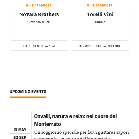
WINE PRODUCER
WINE PRODUCER
Novara Brothers
Torelli Vini
— Cisterna d’Asti —
— Bubbio —
15€
330.00€
EXPERIENCE —
ROOM'S PRICE —
UPCOMING EVENTS
Cavalli, natura e relax nel cuore del
Monferrato
10 MAY
Un soggiorno speciale per farvi gustare i sapori
30 SEP
e provare le avventure del Monferrato