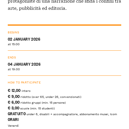
protagoniste di una narrazione che sfida i confini tra
arte, pubblicità ed editoria.
BEGINS
02 JANUARY 2026
at 15:00
ENDS
04 JANUARY 2026
at 19:00
HOW TO PARTICIPATE
€ 12,00
intero
€ 9,00
ridotto (over 65, under 26, convenzionati)
€ 6,00
ridotto gruppi (min. 15 persone)
€ 3,00
scuole (min. 15 studenti)
GRATUITO
under 6, disabili + accompagnatore, abbonamento musei, Icom
ORARI
Venerdì