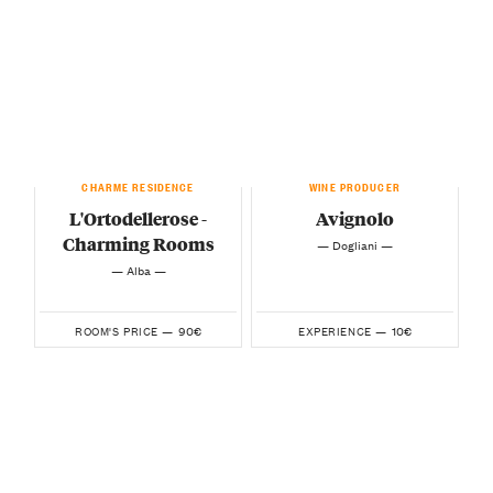
CHARME RESIDENCE
WINE PRODUCER
L'Ortodellerose -
Avignolo
Charming Rooms
— Dogliani —
— Alba —
90€
10€
ROOM'S PRICE —
EXPERIENCE —