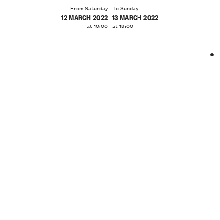
From Saturday
To Sunday
12 MARCH 2022
13 MARCH 2022
at 10:00
at 19:00
❮
❯