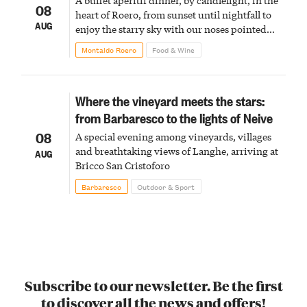
08
heart of Roero, from sunset until nightfall to
AUG
enjoy the starry sky with our noses pointed
upward
Montaldo Roero
Food & Wine
Where the vineyard meets the stars:
from Barbaresco to the lights of Neive
08
A special evening among vineyards, villages
and breathtaking views of Langhe, arriving at
AUG
Bricco San Cristoforo
Barbaresco
Outdoor & Sport
Subscribe to our newsletter. Be the first
to discover all the news and offers!