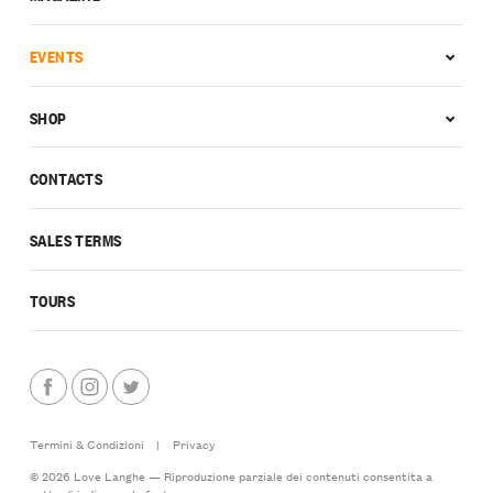
EVENTS
SHOP
CONTACTS
SALES TERMS
TOURS
Termini & Condizioni
|
Privacy
© 2026 Love Langhe — Riproduzione parziale dei contenuti consentita a
patto di indicarne la fonte