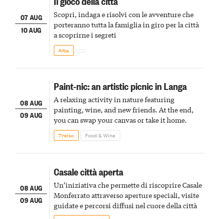
Il gioco della città
Scopri, indaga e risolvi con le avventure che
07 AUG
porteranno tutta la famiglia in giro per la città
10 AUG
a scoprirne i segreti
Alba
Paint-nic: an artistic picnic in Langa
A relaxing activity in nature featuring
08 AUG
painting, wine, and new friends. At the end,
09 AUG
you can swap your canvas or take it home.
Treiso
Food & Wine
Casale città aperta
Un’iniziativa che permette di riscoprire Casale
08 AUG
Monferrato attraverso aperture speciali, visite
09 AUG
guidate e percorsi diffusi nel cuore della città