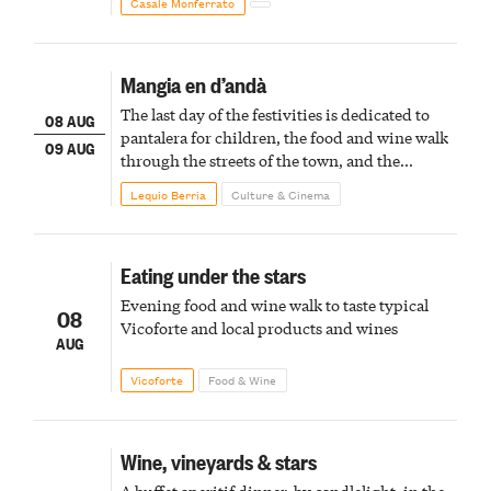
Casale Monferrato
Mangia en d’andà
The last day of the festivities is dedicated to
08 AUG
pantalera for children, the food and wine walk
09 AUG
through the streets of the town, and the
fireworks finale
Lequio Berria
Culture & Cinema
Eating under the stars
Evening food and wine walk to taste typical
08
Vicoforte and local products and wines
AUG
Vicoforte
Food & Wine
Wine, vineyards & stars
A buffet aperitif dinner, by candlelight, in the