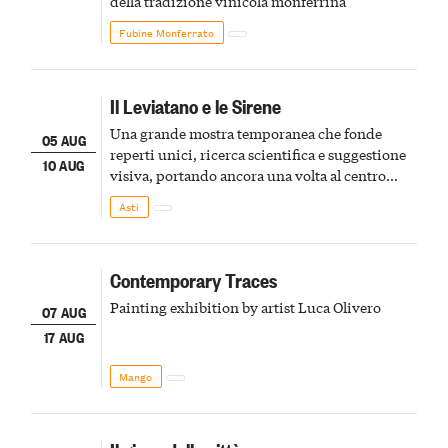
della tradizione vinicola monferrina
Fubine Monferrato
Il Leviatano e le Sirene
Una grande mostra temporanea che fonde
05 AUG
reperti unici, ricerca scientifica e suggestione
10 AUG
visiva, portando ancora una volta al centro
della scena le meraviglie del passato astigiano
Asti
Contemporary Traces
Painting exhibition by artist Luca Olivero
07 AUG
17 AUG
Mango