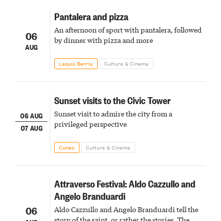
Pantalera and pizza
An afternoon of sport with pantalera, followed
06
by dinner with pizza and more
AUG
Lequio Berria
Culture & Cinema
Sunset visits to the Civic Tower
Sunset visit to admire the city from a
06 AUG
privileged perspective
07 AUG
Cuneo
Culture & Cinema
Attraverso Festival: Aldo Cazzullo and
Angelo Branduardi
06
Aldo Cazzullo and Angelo Branduardi tell the
story of the saint, or rather the stories. The