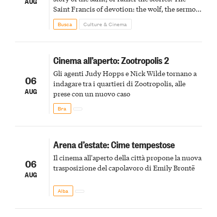
AUG
Saint Francis of devotion: the wolf, the sermon
to the birds, the stigmata
Busca
Culture & Cinema
Cinema all’aperto: Zootropolis 2
Gli agenti Judy Hopps e Nick Wilde tornano a
06
indagare tra i quartieri di Zootropolis, alle
AUG
prese con un nuovo caso
Bra
Arena d’estate: Cime tempestose
Il cinema all'aperto della città propone la nuova
06
trasposizione del capolavoro di Emily Brontë
AUG
Alba