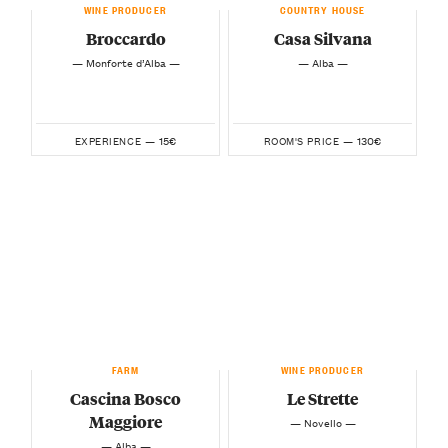
WINE PRODUCER
COUNTRY HOUSE
Broccardo
Casa Silvana
— Monforte d’Alba —
— Alba —
15€
130€
EXPERIENCE —
ROOM'S PRICE —
FARM
WINE PRODUCER
Cascina Bosco
Le Strette
Maggiore
— Novello —
— Alba —