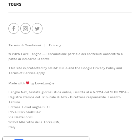
TOURS
Termini & Condizioni
|
Privacy
© 2026 Love Langhe — Riproduzione parziale dei contenuti consentita a
patto di indicarne la fonte
This site is protected by reCAPTCHA and the Google
Privacy Policy
and
Terms of Service
apply
Made with
by LoveLanghe
Langhe.Net, testata giornalistica online, iscritta al n.672/14 del 15.05.2014 -
Registro stampa del Tribunale di Asti - Direttore responsabile: Lorenzo
Tablino.
Editore: LoveLanghe S.R.L.
P.IVA 03796440042
Via Castello 20
12050 Albaretto della Torre (CN)
Italy