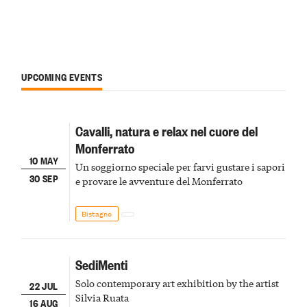
UPCOMING EVENTS
Cavalli, natura e relax nel cuore del
Monferrato
10 MAY
Un soggiorno speciale per farvi gustare i sapori
30 SEP
e provare le avventure del Monferrato
Bistagno
SediMenti
Solo contemporary art exhibition by the artist
22 JUL
Silvia Ruata
16 AUG