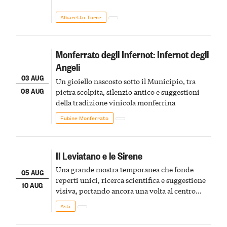
Albaretto Torre
Monferrato degli Infernot: Infernot degli
Angeli
03 AUG
Un gioiello nascosto sotto il Municipio, tra
08 AUG
pietra scolpita, silenzio antico e suggestioni
della tradizione vinicola monferrina
Fubine Monferrato
Il Leviatano e le Sirene
Una grande mostra temporanea che fonde
05 AUG
reperti unici, ricerca scientifica e suggestione
10 AUG
visiva, portando ancora una volta al centro
della scena le meraviglie del passato astigiano
Asti