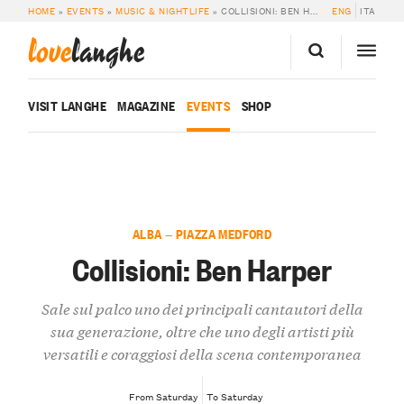
HOME
»
EVENTS
»
MUSIC & NIGHTLIFE
»
COLLISIONI: BEN HARPER
ENG
ITA
love
langhe
VISIT LANGHE
MAGAZINE
EVENTS
SHOP
ALBA — PIAZZA MEDFORD
Collisioni: Ben Harper
Sale sul palco uno dei principali cantautori della
sua generazione, oltre che uno degli artisti più
versatili e coraggiosi della scena contemporanea
From Saturday
To Saturday