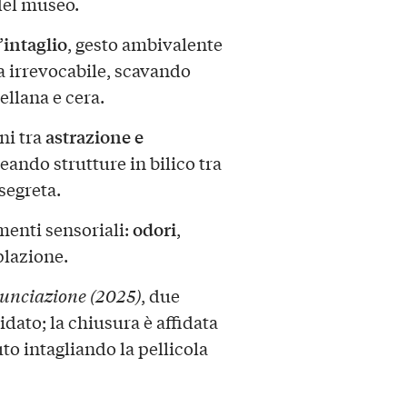
del museo.
intaglio
’
, gesto ambivalente
a irrevocabile, scavando
ellana e cera.
astrazione e
ni tra
reando strutture in bilico tra
segreta.
odori
ementi sensoriali:
,
mplazione.
nciazione (2025)
, due
idato; la chiusura è affidata
uto intagliando la pellicola