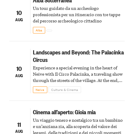
Un tour guidato da un archeologo
10
professionista per un itinerario con tre tappe
AUG
del percorso archeologico cittadino
Alba
Landscapes and Beyond: The Palacinka
Circus
10
Experience a special evening in the heart of
Neive with Il Circo Palacinka, a traveling show
AUG
through the streets of the village. At the end,
Cascina Fonda Winery will offer a tasting of
Neive
Culture & Cinema
two sparkling wines.
Cinema all’aperto: Gioia mia
Un viaggio tenero e nostalgico tra un bambino
11
e un’anziana zia, alla scoperta del valore dei
AUG
legami, delle tradizioni e dei piccoli momenti