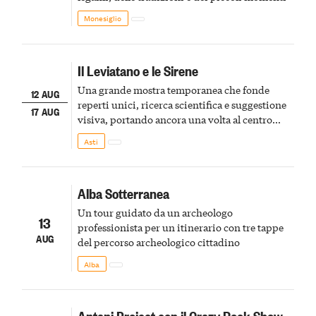
Monesiglio
Il Leviatano e le Sirene
Una grande mostra temporanea che fonde
12 AUG
reperti unici, ricerca scientifica e suggestione
17 AUG
visiva, portando ancora una volta al centro
della scena le meraviglie del passato astigiano
Asti
Alba Sotterranea
Un tour guidato da un archeologo
13
professionista per un itinerario con tre tappe
AUG
del percorso archeologico cittadino
Alba
Antani Project con il Crazy Rock Show