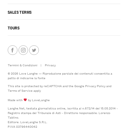
SALES TERMS
TOURS
Termini & Condizioni
|
Privacy
© 2026 Love Langhe — Riproduzione parziale dei contenuti consentita a
patto di indicarne la fonte
This site is protected by reCAPTCHA and the Google
Privacy Policy
and
Terms of Service
apply
Made with
by LoveLanghe
Langhe.Net, testata giornalistica online, iscritta al n.672/14 del 15.05.2014 -
Registro stampa del Tribunale di Asti - Direttore responsabile: Lorenzo
Tablino.
Editore: LoveLanghe S.R.L.
P.IVA 03796440042