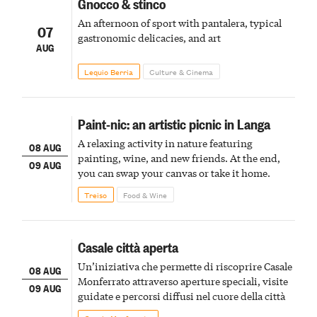
Gnocco & stinco
An afternoon of sport with pantalera, typical
07
gastronomic delicacies, and art
AUG
Lequio Berria
Culture & Cinema
Paint-nic: an artistic picnic in Langa
A relaxing activity in nature featuring
08 AUG
painting, wine, and new friends. At the end,
09 AUG
you can swap your canvas or take it home.
Treiso
Food & Wine
Casale città aperta
Un’iniziativa che permette di riscoprire Casale
08 AUG
Monferrato attraverso aperture speciali, visite
09 AUG
guidate e percorsi diffusi nel cuore della città