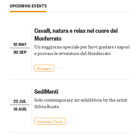
UPCOMING EVENTS
Cavalli, natura e relax nel cuore del
Monferrato
10 MAY
Un soggiorno speciale per farvi gustare i sapori
30 SEP
e provare le avventure del Monferrato
Bistagno
SediMenti
Solo contemporary art exhibition by the artist
22 JUL
Silvia Ruata
16 AUG
Albaretto Torre