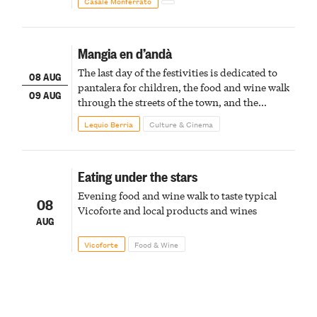
Casale Monferrato
Mangia en d’andà
The last day of the festivities is dedicated to
08 AUG
pantalera for children, the food and wine walk
09 AUG
through the streets of the town, and the
fireworks finale
Lequio Berria
Culture & Cinema
Eating under the stars
Evening food and wine walk to taste typical
08
Vicoforte and local products and wines
AUG
Vicoforte
Food & Wine