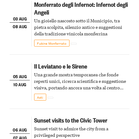
Monferrato degli Infernot: Infernot degli
Angeli
03 AUG
Un gioiello nascosto sotto il Municipio, tra
08 AUG
pietra scolpita, silenzio antico e suggestioni
della tradizione vinicola monferrina
Fubine Monferrato
Il Leviatano e le Sirene
Una grande mostra temporanea che fonde
05 AUG
reperti unici, ricerca scientifica e suggestione
10 AUG
visiva, portando ancora una volta al centro
della scena le meraviglie del passato astigiano
Asti
Sunset visits to the Civic Tower
Sunset visit to admire the city from a
06 AUG
privileged perspective
07 AUG