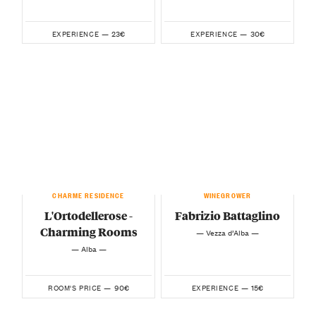
23€
30€
EXPERIENCE —
EXPERIENCE —
CHARME RESIDENCE
WINEGROWER
L'Ortodellerose -
Fabrizio Battaglino
Charming Rooms
— Vezza d’Alba —
— Alba —
90€
15€
ROOM'S PRICE —
EXPERIENCE —