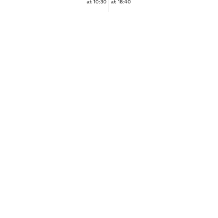
at 10:30
at 18:40