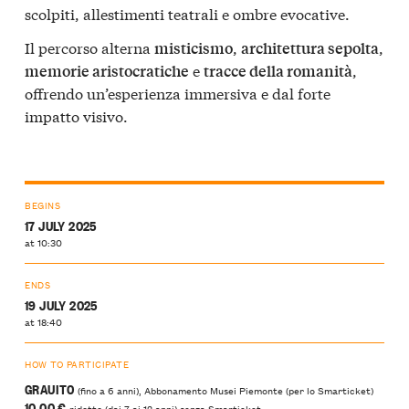
scolpiti, allestimenti teatrali e ombre evocative.
Il percorso alterna
,
,
misticismo
architettura sepolta
e
,
memorie aristocratiche
tracce della romanità
offrendo un’esperienza immersiva e dal forte
impatto visivo.
BEGINS
17 JULY 2025
at 10:30
ENDS
19 JULY 2025
at 18:40
HOW TO PARTICIPATE
GRAUITO
(fino a 6 anni), Abbonamento Musei Piemonte (per lo Smarticket)
10,00 €
ridotto (dai 7 ai 12 anni) senza Smarticket