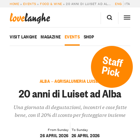
HOME
»
EVENTS
»
FOOD & WINE
»
20 ANNI DI LUISET AD ALBA
ENG
ITA
love
langhe
VISIT LANGHE
MAGAZINE
EVENTS
SHOP
Staff
Pick
ALBA — AGRISALUMERIA LUISET
20 anni di Luiset ad Alba
Una giornata di degustazioni, incontri e cose fatte
bene, con il 20% di sconto per festeggiare insieme
From Sunday
To Sunday
26 APRIL 2026
26 APRIL 2026