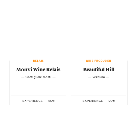
RELAIS
WINE PRODUCER
Monvi Wine Relais
Beautiful Hill
— Costigliole d’Asti —
— Verduno —
20€
20€
EXPERIENCE —
EXPERIENCE —