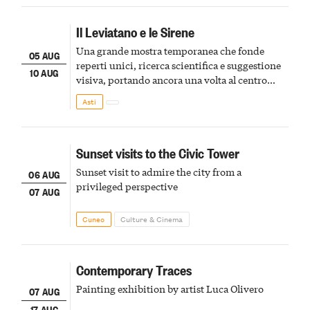
Il Leviatano e le Sirene
Una grande mostra temporanea che fonde
05 AUG
reperti unici, ricerca scientifica e suggestione
10 AUG
visiva, portando ancora una volta al centro
della scena le meraviglie del passato astigiano
Asti
Sunset visits to the Civic Tower
Sunset visit to admire the city from a
06 AUG
privileged perspective
07 AUG
Cuneo
Culture & Cinema
Contemporary Traces
Painting exhibition by artist Luca Olivero
07 AUG
17 AUG