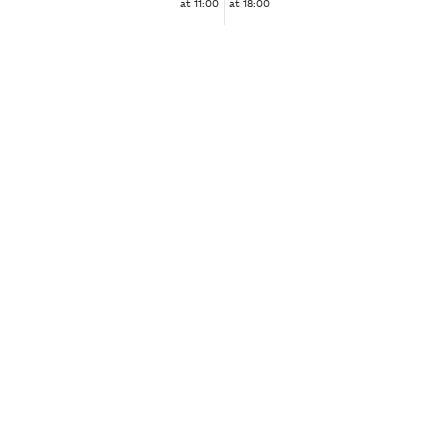
at 11:00
at 18:00