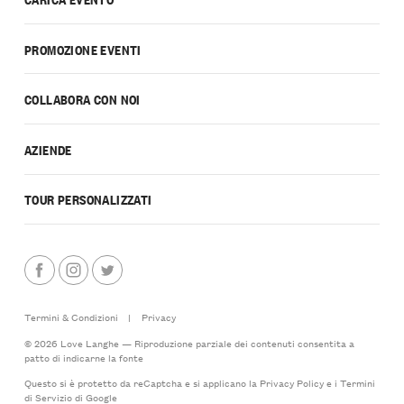
PROMOZIONE EVENTI
COLLABORA CON NOI
AZIENDE
TOUR PERSONALIZZATI
Termini & Condizioni
|
Privacy
© 2026 Love Langhe — Riproduzione parziale dei contenuti consentita a
patto di indicarne la fonte
Questo si è protetto da reCaptcha e si applicano la
Privacy Policy
e i
Termini
di Servizio
di Google