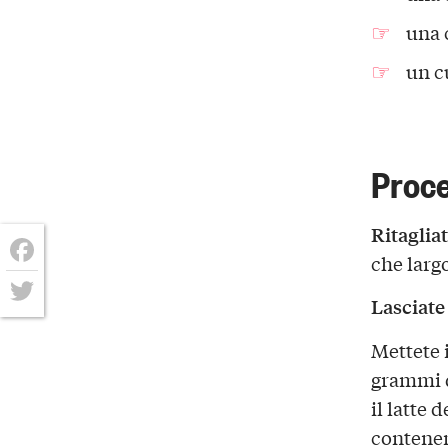
una 
un c
Proc
Ritagliat
che larg
Facebook
Lasciate
Twitter
Mettete 
grammi d
il latte 
contene