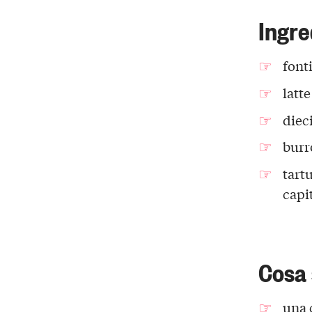
Ingre
font
latte
diec
burr
tart
capi
Cosa
una 