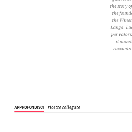
the story 
the founde
the Wines o
Langa. Luc
per valori
il mondo
racconta 
ricette collegate
APPROFONDISCI