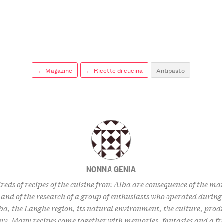
← Magazine
← Ricette di cucina
Antipasto
NONNA GENIA
eds of recipes of the cuisine from Alba are consequence of the m
 and of the research of a group of enthusiasts who operated during 
ba, the Langhe region, its natural environment, the culture, prod
y. Many recipes come together with memories, fantasies and a f