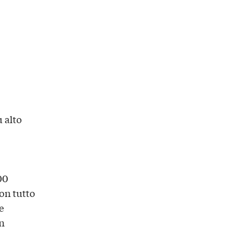
 alto
00
on tutto
e
n