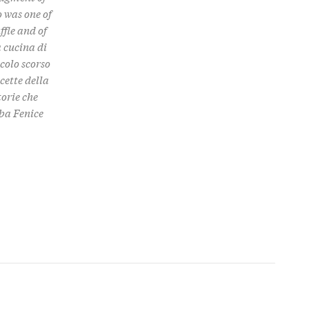
 was one of
ffle and of
la cucina di
colo scorso
cette della
torie che
aba Fenice