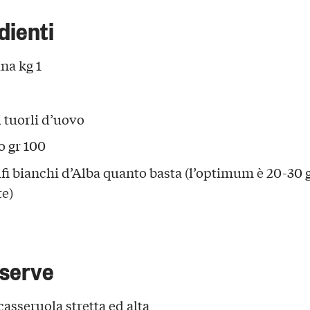
dienti
ina kg 1
i tuorli d’uovo
o gr 100
ufi bianchi d’Alba quanto basta (l’optimum è 20-30 
te)
 serve
casseruola stretta ed alta