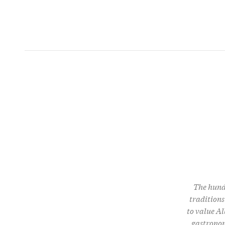
The hundr
traditions
to value Al
gastronom