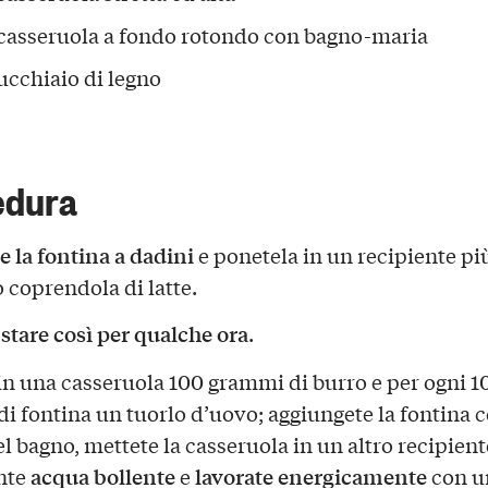
casseruola a fondo rotondo con bagno-maria
ucchiaio di legno
edura
e la fontina a dadini
e ponetela in un recipiente più
o coprendola di latte.
 stare così per qualche ora
.
in una casseruola 100 grammi di burro e per ogni 1
i fontina un tuorlo d’uovo; aggiungete la fontina c
del bagno, mettete la casseruola in un altro recipient
acqua bollente
lavorate energicamente
nte
e
con u