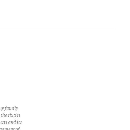
any family
the sixties
ucts and its
ragment of