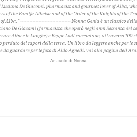
of Luciano De Giacomi, pharmacist and gourmet lover of Alba, who
rs of the Famija Albeisa and of the Order of the Knights of the Tru
f Alba." --------------------------------- Nonna Genia è un classico del
iano De Giacomi (farmacista che operò negli anni Sessanta del se
zzare Alba e le Langhe) e Beppe Lodi raccontano, attraverso 100 ri
 perduto dei sapori della terra. Un libro da leggere anche per le s
e da guardare per le foto di Aldo Agnelli.
vai alla pagina dell'Ar
Articolo di Nonna