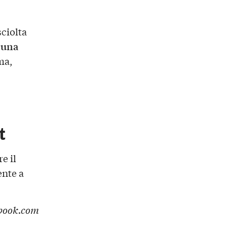
sciolta
 una
ma,
t
e il
ente a
rbook.com