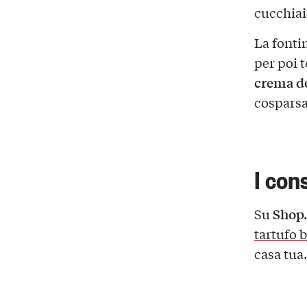
cucchiai
La fontin
per poi 
crema de
cosparsa 
I con
Shop
Su
tartufo 
casa tua.