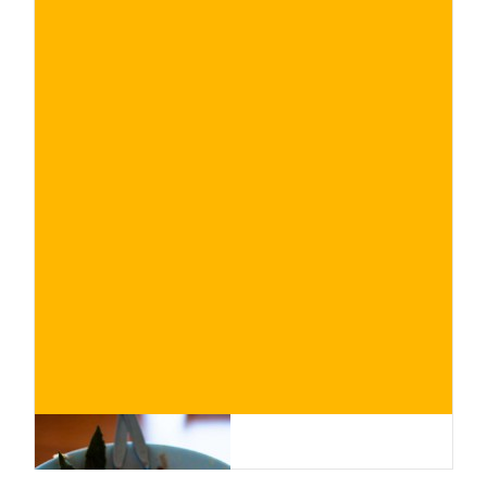
€
ACQUISTA ORA
/ per