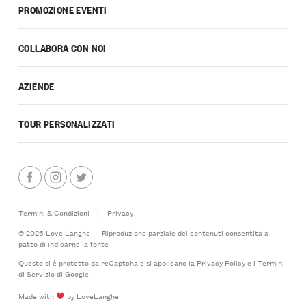
PROMOZIONE EVENTI
COLLABORA CON NOI
AZIENDE
TOUR PERSONALIZZATI
Termini & Condizioni
|
Privacy
© 2026 Love Langhe — Riproduzione parziale dei contenuti consentita a
patto di indicarne la fonte
Questo si è protetto da reCaptcha e si applicano la
Privacy Policy
e i
Termini
di Servizio
di Google
Made with
by LoveLanghe