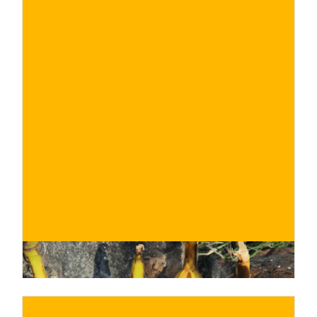
€
ACQUISTA ORA
/ per