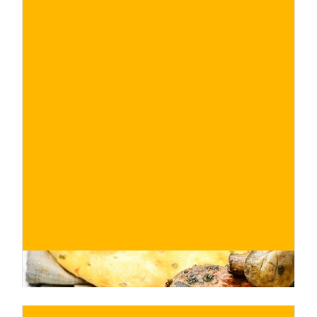
€
ACQUISTA ORA
/ per