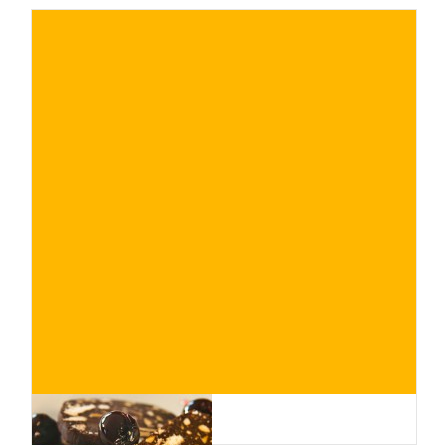
€
ACQUISTA ORA
/ per