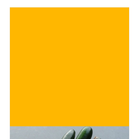
€
ACQUISTA ORA
/ per