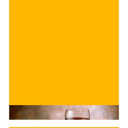
€
ACQUISTA ORA
/ per