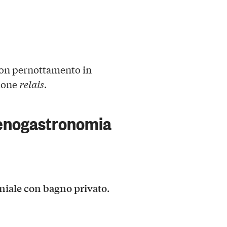
con pernottamento in
sione
relais
.
 enogastronomia
iale con bagno privato
.