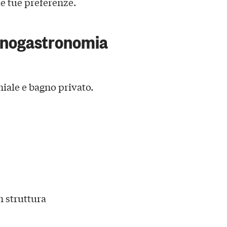
le tue preferenze.
 enogastronomia
ale e bagno privato.
n struttura