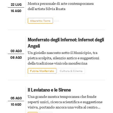
Mostra personale di arte contemporanea
22 LUG
dell'artista Silvia Ruata
16 AGO
Albaretto Torre
Monferrato degli Infernot: Infernot degli
Angeli
03 AGO
Un gioiello nascosto sotto il Municipio, tra
08 AGO
pietra scolpita, silenzio antico e suggestioni
della tradizione vinicola monferrina
Fubine Monferrato
Cultura & Cinema
Il Leviatano e le Sirene
Una grande mostra temporanea che fonde
05 AGO
reperti unici, ricerca scientifica e suggestione
10 AGO
visiva, portando ancora una volta al centro
della scena le meraviglie del passato astigiano