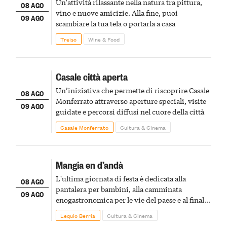
Un'attività rilassante nella natura tra pittura,
08 AGO
vino e nuove amicizie. Alla fine, puoi
09 AGO
scambiare la tua tela o portarla a casa
Treiso
Wine & Food
Casale città aperta
Un’iniziativa che permette di riscoprire Casale
08 AGO
Monferrato attraverso aperture speciali, visite
09 AGO
guidate e percorsi diffusi nel cuore della città
Casale Monferrato
Cultura & Cinema
Mangia en d’andà
L'ultima giornata di festa è dedicata alla
08 AGO
pantalera per bambini, alla camminata
09 AGO
enogastronomica per le vie del paese e al finale
pirotecnico
Lequio Berria
Cultura & Cinema