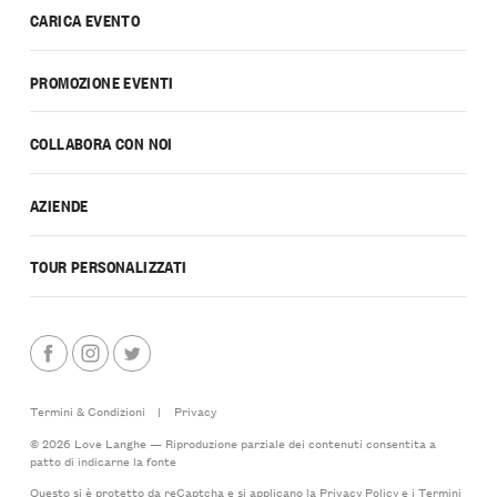
CARICA EVENTO
PROMOZIONE EVENTI
COLLABORA CON NOI
AZIENDE
TOUR PERSONALIZZATI
Termini & Condizioni
|
Privacy
© 2026 Love Langhe — Riproduzione parziale dei contenuti consentita a
patto di indicarne la fonte
Questo si è protetto da reCaptcha e si applicano la
Privacy Policy
e i
Termini