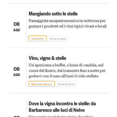
Mangiando sotto le stelle
Passeggiata enogastronomica in notturna per
08
gustare i prodotti ed i vini tipici vicesi e locali
AGO
Vicoforte
Wine & Food
Vino, vigne & stelle
Un'apericena a buffet, a lume di candela, nel
08
cuore del Roero, dal tramonto fino a notte per
AGO
goderci con il naso all'insù il cielo stellato
Montaldo Roero
Wine & Food
Dove la vigna incontra le stelle: da
Barbaresco alle luci di Neive
Una serata speciale tra vigne, borghi e