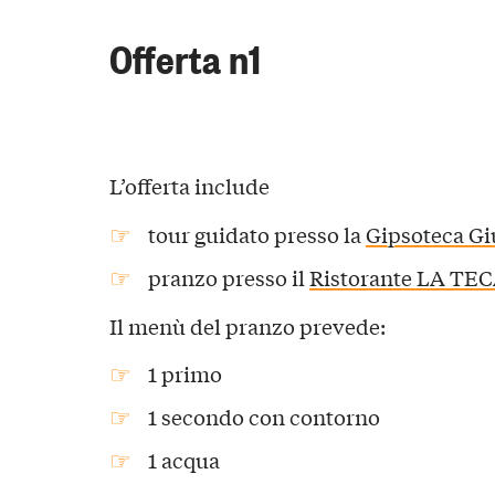
Offerta n1
L’offerta include
tour guidato presso la
Gipsoteca Gi
pranzo presso il
Ristorante LA TE
Il menù del pranzo prevede:
1 primo
1 secondo con contorno
1 acqua