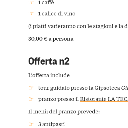
1 caffè
1 calice di vino
(i piatti varieranno con le stagioni e la 
30,00 € a persona
Offerta n2
L’offerta include
tour guidato presso la Gipsoteca
Gi
pranzo presso il
Ristorante LA TE
Il menù del pranzo prevede:
3 antipasti