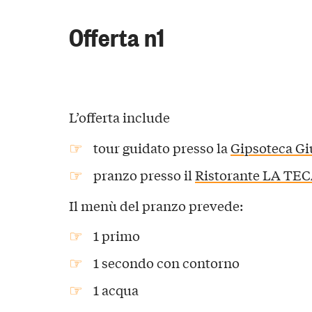
Offerta n1
L’offerta include
tour guidato presso la
Gipsoteca Gi
pranzo presso il
Ristorante LA TE
Il menù del pranzo prevede:
1 primo
1 secondo con contorno
1 acqua