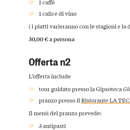
1 caffè
1 calice di vino
( i piatti varieranno con le stagioni e la 
30,00 € a persona
Offerta n2
L’offerta include
tour guidato presso la Gipsoteca
Gi
pranzo presso il
Ristorante LA TE
Il menù del pranzo prevede:
3 antipasti