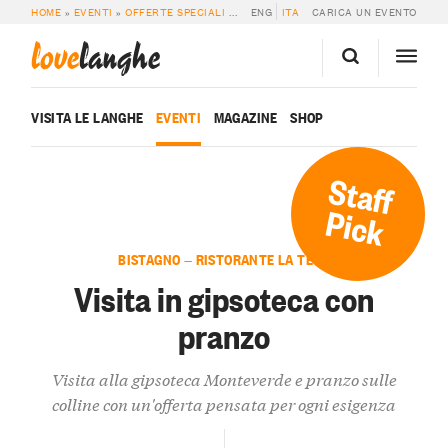
HOME
»
EVENTI
»
OFFERTE SPECIALI
»
VISITA IN GIPSOTECA CON PRANZO
ENG
ITA
CARICA UN EVENTO
love
langhe
VISITA LE LANGHE
EVENTI
MAGAZINE
SHOP
Staff
Pick
BISTAGNO — RISTORANTE LA TECA
Visita in gipsoteca con
pranzo
Visita alla gipsoteca Monteverde e pranzo sulle
colline con un'offerta pensata per ogni esigenza