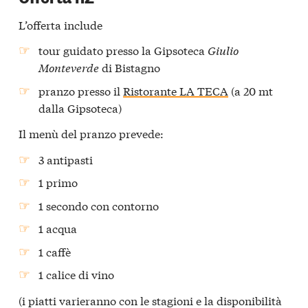
L’offerta include
tour guidato presso la Gipsoteca
Giulio
Monteverde
di Bistagno
pranzo presso il
Ristorante LA TECA
(a 20 mt
dalla Gipsoteca)
Il menù del pranzo prevede:
3 antipasti
1 primo
1 secondo con contorno
1 acqua
1 caffè
1 calice di vino
(i piatti varieranno con le stagioni e la disponibilità