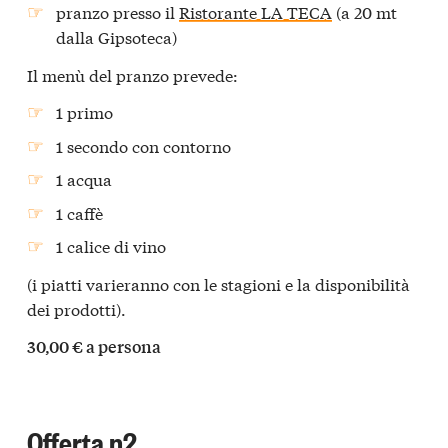
pranzo presso il
Ristorante LA TECA
(a 20 mt
dalla Gipsoteca)
Il menù del pranzo prevede:
1 primo
1 secondo con contorno
1 acqua
1 caffè
1 calice di vino
(i piatti varieranno con le stagioni e la disponibilità
dei prodotti).
30,00 € a persona
Offerta n2