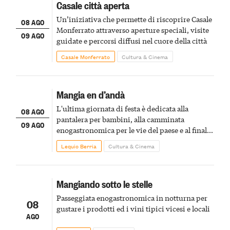
Casale città aperta
Un’iniziativa che permette di riscoprire Casale
08 AGO
Monferrato attraverso aperture speciali, visite
09 AGO
guidate e percorsi diffusi nel cuore della città
Casale Monferrato
Cultura & Cinema
Mangia en d’andà
L'ultima giornata di festa è dedicata alla
08 AGO
pantalera per bambini, alla camminata
09 AGO
enogastronomica per le vie del paese e al finale
pirotecnico
Lequio Berria
Cultura & Cinema
Mangiando sotto le stelle
Passeggiata enogastronomica in notturna per
08
gustare i prodotti ed i vini tipici vicesi e locali
AGO