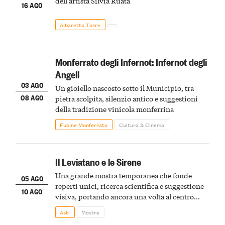
dell'artista Silvia Ruata
16 AGO
Albaretto Torre
Monferrato degli Infernot: Infernot degli
Angeli
03 AGO
Un gioiello nascosto sotto il Municipio, tra
08 AGO
pietra scolpita, silenzio antico e suggestioni
della tradizione vinicola monferrina
Fubine Monferrato
Cultura & Cinema
Il Leviatano e le Sirene
Una grande mostra temporanea che fonde
05 AGO
reperti unici, ricerca scientifica e suggestione
10 AGO
visiva, portando ancora una volta al centro
della scena le meraviglie del passato astigiano
Asti
Mostre