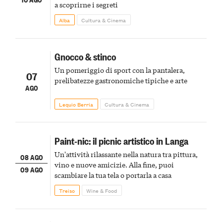
a scoprirne i segreti
Alba
Cultura & Cinema
Gnocco & stinco
Un pomeriggio di sport con la pantalera,
07
prelibatezze gastronomiche tipiche e arte
AGO
Lequio Berria
Cultura & Cinema
Paint-nic: il picnic artistico in Langa
Un'attività rilassante nella natura tra pittura,
08 AGO
vino e nuove amicizie. Alla fine, puoi
09 AGO
scambiare la tua tela o portarla a casa
Treiso
Wine & Food