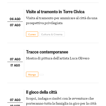
Visite al tramonto in Torre Civica
Visita al tramonto per ammirare al città da una
06 AGO
prospettiva privilegiata
07 AGO
Cuneo
Cultura & Cinema
Tracce contemporanee
Mostra di pittura dell'artista Luca Olivero
07 AGO
17 AGO
Mango
Il gioco della città
Scopri, indaga e risolvi con le avventure che
07 AGO
porteranno tutta la famiglia in giro per la città
10 AGO