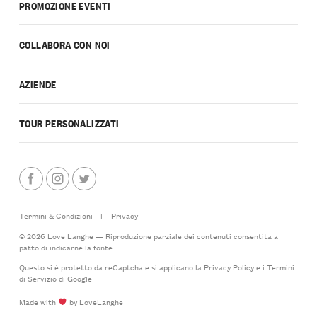
PROMOZIONE EVENTI
COLLABORA CON NOI
AZIENDE
TOUR PERSONALIZZATI
Termini & Condizioni
|
Privacy
© 2026 Love Langhe — Riproduzione parziale dei contenuti consentita a
patto di indicarne la fonte
Questo si è protetto da reCaptcha e si applicano la
Privacy Policy
e i
Termini
di Servizio
di Google
Made with
by LoveLanghe