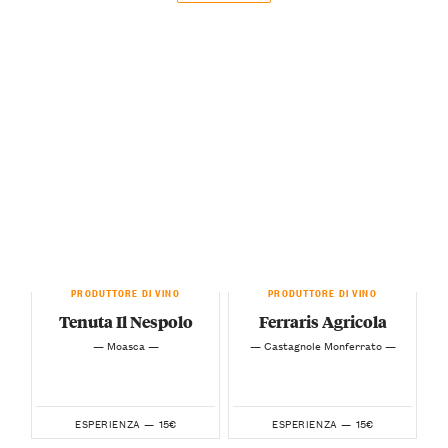
PRODUTTORE DI VINO
PRODUTTORE DI VINO
Tenuta Il Nespolo
Ferraris Agricola
— Moasca —
— Castagnole Monferrato —
15€
15€
ESPERIENZA —
ESPERIENZA —