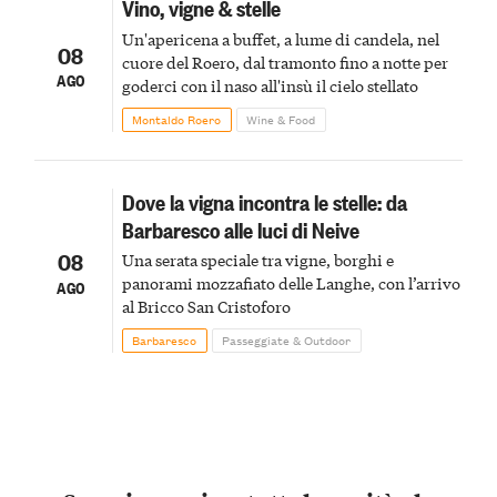
Vino, vigne & stelle
Un'apericena a buffet, a lume di candela, nel
08
cuore del Roero, dal tramonto fino a notte per
AGO
goderci con il naso all'insù il cielo stellato
Montaldo Roero
Wine & Food
Dove la vigna incontra le stelle: da
Barbaresco alle luci di Neive
08
Una serata speciale tra vigne, borghi e
panorami mozzafiato delle Langhe, con l’arrivo
AGO
al Bricco San Cristoforo
Barbaresco
Passeggiate & Outdoor