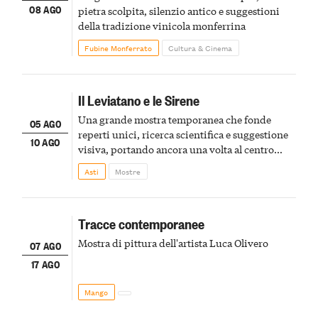
08 AGO
pietra scolpita, silenzio antico e suggestioni
della tradizione vinicola monferrina
Fubine Monferrato
Cultura & Cinema
Il Leviatano e le Sirene
Una grande mostra temporanea che fonde
05 AGO
reperti unici, ricerca scientifica e suggestione
10 AGO
visiva, portando ancora una volta al centro
della scena le meraviglie del passato astigiano
Asti
Mostre
Tracce contemporanee
Mostra di pittura dell'artista Luca Olivero
07 AGO
17 AGO
Mango