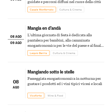
guidate e percorsi diffusi nel cuore della città
Casale Monferrato
Cultura & Cinema
Mangia en d’andà
L'ultima giornata di festa è dedicata alla
08 AGO
pantalera per bambini, alla camminata
09 AGO
enogastronomica per le vie del paese e al finale
pirotecnico
Lequio Berria
Cultura & Cinema
Mangiando sotto le stelle
Passeggiata enogastronomica in notturna per
08
gustare i prodotti ed i vini tipici vicesi e locali
AGO
Vicoforte
Wine & Food