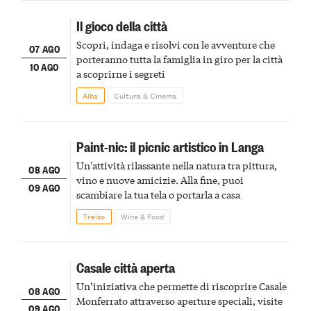
Il gioco della città
Scopri, indaga e risolvi con le avventure che
07 AGO
porteranno tutta la famiglia in giro per la città
10 AGO
a scoprirne i segreti
Alba
Cultura & Cinema
Paint-nic: il picnic artistico in Langa
Un'attività rilassante nella natura tra pittura,
08 AGO
vino e nuove amicizie. Alla fine, puoi
09 AGO
scambiare la tua tela o portarla a casa
Treiso
Wine & Food
Casale città aperta
Un’iniziativa che permette di riscoprire Casale
08 AGO
Monferrato attraverso aperture speciali, visite
09 AGO