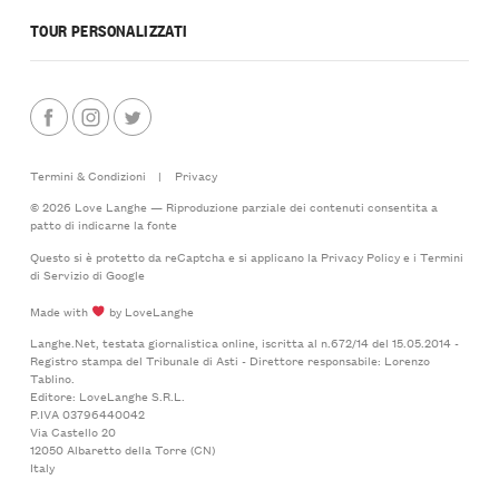
TOUR PERSONALIZZATI
Termini & Condizioni
|
Privacy
© 2026 Love Langhe — Riproduzione parziale dei contenuti consentita a
patto di indicarne la fonte
Questo si è protetto da reCaptcha e si applicano la
Privacy Policy
e i
Termini
di Servizio
di Google
Made with
by LoveLanghe
Langhe.Net, testata giornalistica online, iscritta al n.672/14 del 15.05.2014 -
Registro stampa del Tribunale di Asti - Direttore responsabile: Lorenzo
Tablino.
Editore: LoveLanghe S.R.L.
P.IVA 03796440042
Via Castello 20
12050 Albaretto della Torre (CN)
Italy