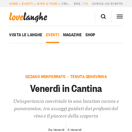
HOME
»
EVENTI
»
WINE & FOOD
»
VENERDÌ IN CANTINA
ENG
ITA
CARICA UN EVENTO
love
langhe
VISITA LE LANGHE
EVENTI
MAGAZINE
SHOP
OZZANO MONFERRATO — TENUTA GENEVRINA
Venerdì in Cantina
Un’esperienza conviviale in una location curata e
panoramica, tra assaggi guidati dai profumi del
vino e il piacere della scoperta
Da Venerdì
A Venerdì