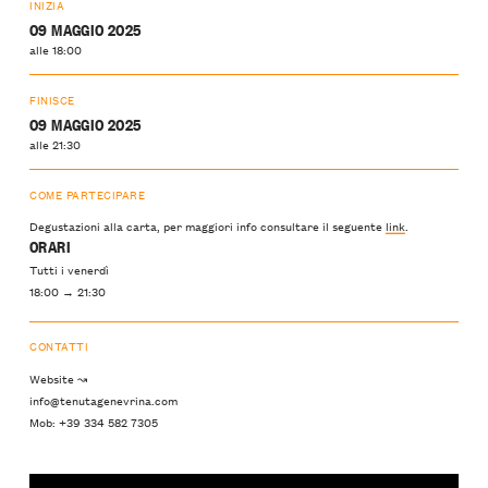
INIZIA
09 MAGGIO 2025
alle 18:00
FINISCE
09 MAGGIO 2025
alle 21:30
COME PARTECIPARE
Degustazioni alla carta, per maggiori info consultare il seguente
link
.
ORARI
Tutti i venerdì
18:00 → 21:30
CONTATTI
Website ↝
info@tenutagenevrina.com
Mob: +39 334 582 7305