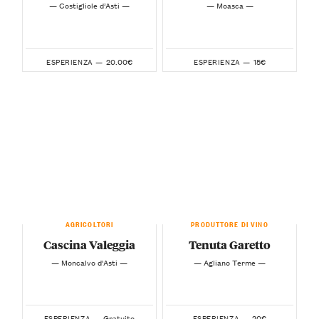
— Costigliole d’Asti —
— Moasca —
20.00€
15€
ESPERIENZA —
ESPERIENZA —
AGRICOLTORI
PRODUTTORE DI VINO
Cascina Valeggia
Tenuta Garetto
— Moncalvo d'Asti —
— Agliano Terme —
Gratuito
20€
ESPERIENZA —
ESPERIENZA —