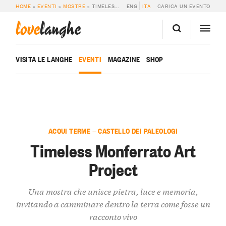
HOME
»
EVENTI
»
MOSTRE
»
TIMELESS MONFERRATO ART PROJECT
ENG
ITA
CARICA UN EVENTO
love
langhe
VISITA LE LANGHE
EVENTI
MAGAZINE
SHOP
ACQUI TERME — CASTELLO DEI PALEOLOGI
Timeless Monferrato Art
Project
Una mostra che unisce pietra, luce e memoria,
invitando a camminare dentro la terra come fosse un
racconto vivo