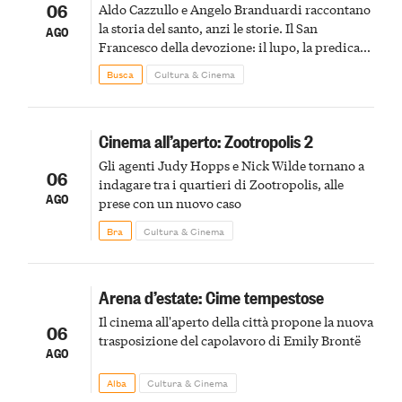
06
Aldo Cazzullo e Angelo Branduardi raccontano
la storia del santo, anzi le storie. Il San
AGO
Francesco della devozione: il lupo, la predica
agli uccelli, le stimmate
Busca
Cultura & Cinema
Cinema all’aperto: Zootropolis 2
Gli agenti Judy Hopps e Nick Wilde tornano a
06
indagare tra i quartieri di Zootropolis, alle
AGO
prese con un nuovo caso
Bra
Cultura & Cinema
Arena d’estate: Cime tempestose
Il cinema all'aperto della città propone la nuova
06
trasposizione del capolavoro di Emily Brontë
AGO
Alba
Cultura & Cinema