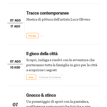
Tracce contemporanee
Mostra di pittura dell'artista Luca Olivero
07 AGO
17 AGO
Mango
Il gioco della città
Scopri, indaga e risolvi con le avventure che
07 AGO
porteranno tutta la famiglia in giro per la città
10 AGO
a scoprirne i segreti
Alba
Cultura & Cinema
Gnocco & stinco
Un pomeriggio di sport con la pantalera,
07
prelibatezze gastronomiche tipiche e arte