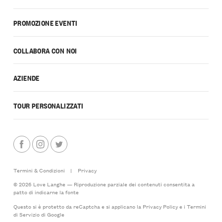
PROMOZIONE EVENTI
COLLABORA CON NOI
AZIENDE
TOUR PERSONALIZZATI
Termini & Condizioni
|
Privacy
© 2026 Love Langhe — Riproduzione parziale dei contenuti consentita a
patto di indicarne la fonte
Questo si è protetto da reCaptcha e si applicano la
Privacy Policy
e i
Termini
di Servizio
di Google