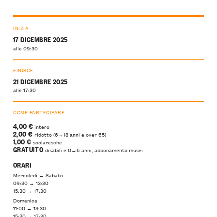
INIZIA
17 DICEMBRE 2025
alle 09:30
FINISCE
21 DICEMBRE 2025
alle 17:30
COME PARTECIPARE
4,00 €
intero
2,00 €
ridotto (6→18 anni e over 65)
1,00 €
scolaresche
GRATUITO
disabili e 0→6 anni, abbonamento musei
ORARI
Mercoledì → Sabato
09:30 → 13:30
15:30 → 17:30
Domenica
11:00 → 13:30
15:30 → 17:30