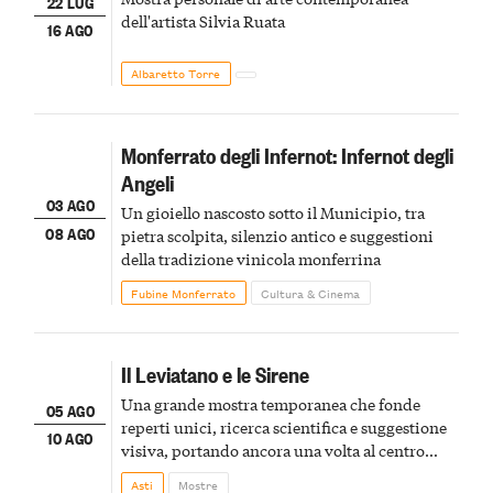
22 LUG
dell'artista Silvia Ruata
16 AGO
Albaretto Torre
Monferrato degli Infernot: Infernot degli
Angeli
03 AGO
Un gioiello nascosto sotto il Municipio, tra
08 AGO
pietra scolpita, silenzio antico e suggestioni
della tradizione vinicola monferrina
Fubine Monferrato
Cultura & Cinema
Il Leviatano e le Sirene
Una grande mostra temporanea che fonde
05 AGO
reperti unici, ricerca scientifica e suggestione
10 AGO
visiva, portando ancora una volta al centro
della scena le meraviglie del passato astigiano
Asti
Mostre