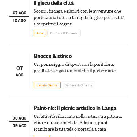
Il gioco della città
Scopri, indaga e risolvi con le avventure che
07 AGO
porteranno tutta la famiglia in giro per la città
10 AGO
a scoprirne i segreti
Alba
Cultura & Cinema
Gnocco & stinco
Un pomeriggio di sport con la pantalera,
07
prelibatezze gastronomiche tipiche e arte
AGO
Lequio Berria
Cultura & Cinema
Paint-nic: il picnic artistico in Langa
Un'attività rilassante nella natura tra pittura,
08 AGO
vino e nuove amicizie. Alla fine, puoi
09 AGO
scambiare la tua tela o portarla a casa