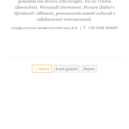
gemellata con diverse città europee, tra cui Trnava
(Slovacchia), Weinstadt (Germania), Pescara (Italia) e
Gjirokastër (Albania), promuovendo scambi culturali e
collaborazioni internazionali.
urp@comune.casale-monferrato.al.it
|
T: +39 0142 444411
← Mostre
Eventi gratuiti
Mostre