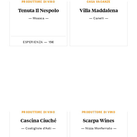
PRODUTTORE DI VINO
CASA VACANZE
Tenuta Il Nespolo
Villa Maddalena
— Moasca —
— Canelli —
15€
ESPERIENZA —
PRODUTTORE DI VINO
PRODUTTORE DI VINO
Cascina Ciuché
Scarpa Wines
— Costigliole d’Asti —
— Nizza Monferrato —