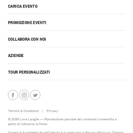
CARICA EVENTO
PROMOZIONE EVENTI
COLLABORA CON NOI
AZIENDE
TOUR PERSONALIZZATI
Termini & Condizioni
|
Privacy
© 2026 Love Langhe — Riproduzione parziale dei contenuti consentita a
patto di indicarne la fonte
Questo si è protetto da reCaptcha e si applicano la
Privacy Policy
e i
Termini