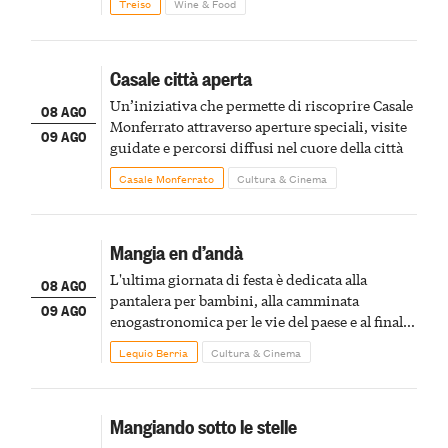
Treiso
Wine & Food
Casale città aperta
Un’iniziativa che permette di riscoprire Casale
08 AGO
Monferrato attraverso aperture speciali, visite
09 AGO
guidate e percorsi diffusi nel cuore della città
Casale Monferrato
Cultura & Cinema
Mangia en d’andà
L'ultima giornata di festa è dedicata alla
08 AGO
pantalera per bambini, alla camminata
09 AGO
enogastronomica per le vie del paese e al finale
pirotecnico
Lequio Berria
Cultura & Cinema
Mangiando sotto le stelle