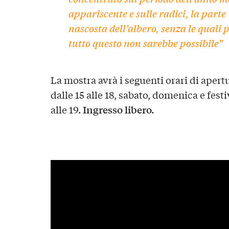
appariscente e sulle radici, la parte
nascosta dell’albero, senza le quali 
tutto questo non sarebbe possibile”
La mostra avrà i seguenti orari di apert
dalle 15 alle 18, sabato, domenica e festiv
Ingresso libero.
alle 19.