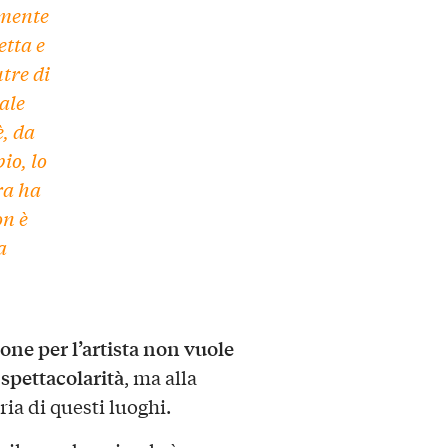
amente
etta e
utre di
ale
è, da
io, lo
ra ha
on è
a
one per l’artista non vuole
 spettacolarità
, ma alla
ia di questi luoghi.