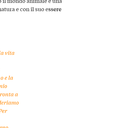
to il mondo animale è una
ssere
atura e con il suo e
a vita
a
o e la
mio
pronta a
ideriamo
Per
meno