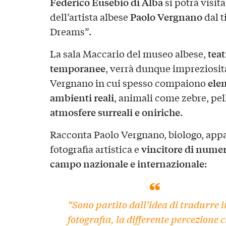
Federico Eusebio di Alba
si potrà visit
Paolo Vergnano
dell’artista albese
dal t
Dreams”.
teat
La sala Maccario del museo albese,
temporanee
, verrà dunque impreziosit
elem
Vergnano in cui spesso compaiono
ambienti reali
, animali come zebre, pell
atmosfere surreali e oniriche
.
Racconta
Paolo Vergnano
, biologo, app
vincitore di numer
fotografia artistica e
campo nazionale e internazionale
:
“Sono partito dall’idea di tradurre i
fotografia, la differente percezione 