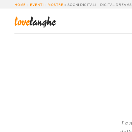
HOME
»
EVENTI
»
MOSTRE
»
SOGNI DIGITALI – DIGITAL DREAMS
love
langhe
La m
dall