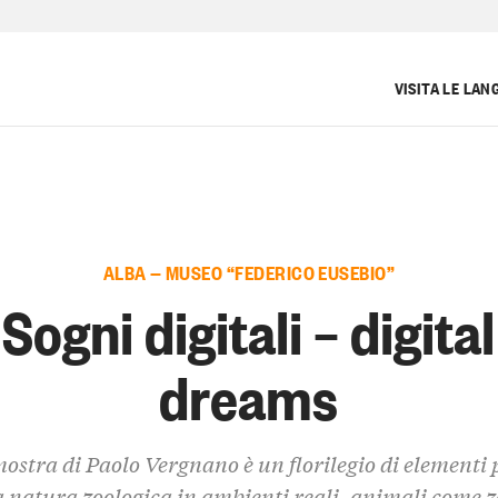
VISITA LE LAN
ALBA — MUSEO “FEDERICO EUSEBIO”
Sogni digitali – digital
dreams
ostra di Paolo Vergnano è un florilegio di elementi 
a natura zoologica in ambienti reali, animali come z