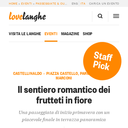
HOME
»
EVENTI
»
PASSEGGIATE & OUTDOOR
ENG
»
IL SENTIERO ROMANTICO DEI FR
ITA
CARICA UN EVENTO
love
langhe
VISITA LE LANGHE
EVENTI
MAGAZINE
SHOP
Staff
Pick
CASTELLINALDO — PIAZZA CASTELLO, PARCHEGGIO SU VIA
MARCONI
Il sentiero romantico dei
frutteti in fiore
Una passeggiata di inizio primavera con un
piacevole finale in terrazza panoramica