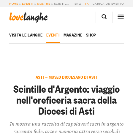
HOME
»
EVENTI
»
MOSTRE
»
SCINTILLE D’ARGENTO: VIAGGIO NELL’OREFICERIA SACRA DELLA DIOCESI DI ASTI
ENG
ITA
CARICA UN EVENTO
love
langhe
VISITA LE LANGHE
EVENTI
MAGAZINE
SHOP
ASTI — MUSEO DIOCESANO DI ASTI
Scintille d'Argento: viaggio
nell'oreficeria sacra della
Diocesi di Asti
In mostra una raccolta di capolavori sacri in argento
racconta fede, arte e memoria attraverso secoli di