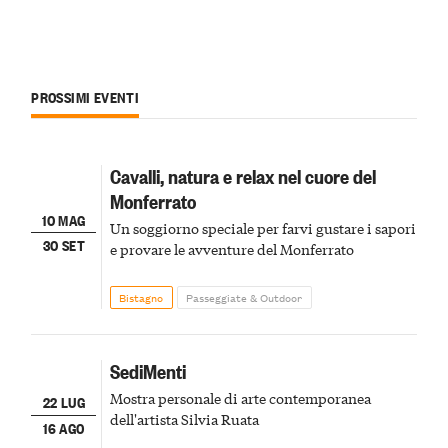
PROSSIMI EVENTI
Cavalli, natura e relax nel cuore del
Monferrato
10 MAG
Un soggiorno speciale per farvi gustare i sapori
30 SET
e provare le avventure del Monferrato
Bistagno
Passeggiate & Outdoor
SediMenti
Mostra personale di arte contemporanea
22 LUG
dell'artista Silvia Ruata
16 AGO