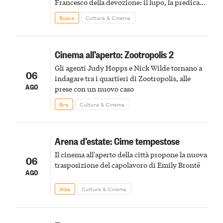
Francesco della devozione: il lupo, la predica
agli uccelli, le stimmate
Busca
Cultura & Cinema
Cinema all’aperto: Zootropolis 2
Gli agenti Judy Hopps e Nick Wilde tornano a
06
indagare tra i quartieri di Zootropolis, alle
AGO
prese con un nuovo caso
Bra
Cultura & Cinema
Arena d’estate: Cime tempestose
Il cinema all'aperto della città propone la nuova
06
trasposizione del capolavoro di Emily Brontë
AGO
Alba
Cultura & Cinema