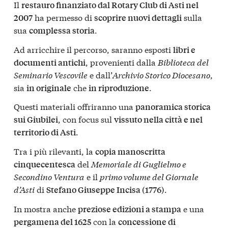
Il
restauro finanziato dal Rotary Club di Asti nel
ha permesso di
sulla
2007
scoprire nuovi dettagli
sua
.
complessa storia
Ad arricchire il percorso, saranno esposti
libri e
, provenienti dalla
Biblioteca del
documenti antichi
Seminario Vescovile
e dall’
Archivio Storico Diocesano
,
sia
che
.
in originale
in riproduzione
Questi materiali offriranno una
panoramica storica
, con focus sul
sui Giubilei
vissuto nella città e nel
.
territorio di Asti
Tra i più rilevanti, la
copia manoscritta
del
Memoriale di Guglielmo e
cinquecentesca
Secondino Ventura
e il
primo volume del Giornale
d’Asti
di
.
Stefano Giuseppe Incisa (1776)
In mostra anche
e una
preziose edizioni a stampa
con la
pergamena del 1625
concessione di