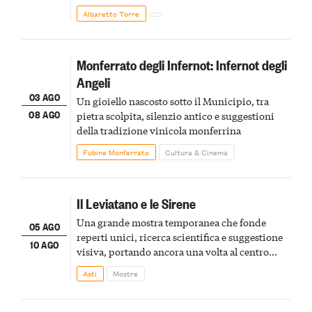
Albaretto Torre
Monferrato degli Infernot: Infernot degli
Angeli
03 AGO
Un gioiello nascosto sotto il Municipio, tra
08 AGO
pietra scolpita, silenzio antico e suggestioni
della tradizione vinicola monferrina
Fubine Monferrato
Cultura & Cinema
Il Leviatano e le Sirene
Una grande mostra temporanea che fonde
05 AGO
reperti unici, ricerca scientifica e suggestione
10 AGO
visiva, portando ancora una volta al centro
della scena le meraviglie del passato astigiano
Asti
Mostre