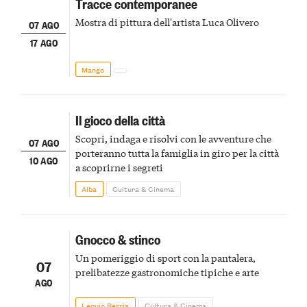
Tracce contemporanee
Mostra di pittura dell'artista Luca Olivero
07 AGO
17 AGO
Mango
Il gioco della città
Scopri, indaga e risolvi con le avventure che
07 AGO
porteranno tutta la famiglia in giro per la città
10 AGO
a scoprirne i segreti
Alba
Cultura & Cinema
Gnocco & stinco
Un pomeriggio di sport con la pantalera,
07
prelibatezze gastronomiche tipiche e arte
AGO
Lequio Berria
Cultura & Cinema