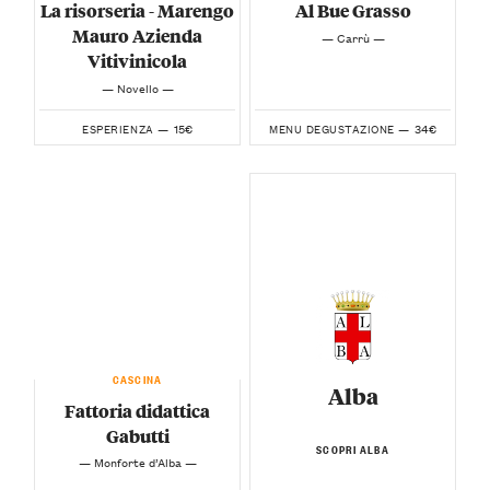
La risorseria - Marengo
Al Bue Grasso
Mauro Azienda
— Carrù —
Vitivinicola
— Novello —
15€
34€
ESPERIENZA —
MENU DEGUSTAZIONE —
CASCINA
Alba
Fattoria didattica
Gabutti
SCOPRI ALBA
— Monforte d’Alba —