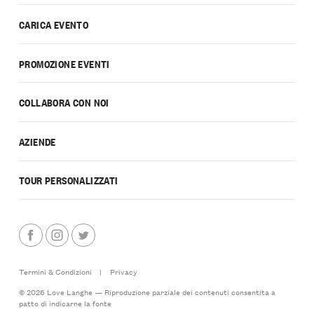
CARICA EVENTO
PROMOZIONE EVENTI
COLLABORA CON NOI
AZIENDE
TOUR PERSONALIZZATI
Termini & Condizioni
|
Privacy
© 2026 Love Langhe — Riproduzione parziale dei contenuti consentita a
patto di indicarne la fonte