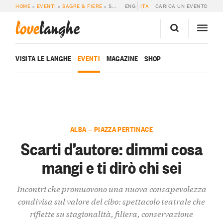
HOME
»
EVENTI
»
SAGRE & FIERE
»
SCARTI D’AUTORE: DIMMI COSA MANGI E TI DIRÒ CHI SEI
ENG
ITA
CARICA UN EVENTO
love
langhe
VISITA LE LANGHE
EVENTI
MAGAZINE
SHOP
ALBA — PIAZZA PERTINACE
Scarti d’autore: dimmi cosa
mangi e ti dirò chi sei
Incontri che promuovono una nuova consapevolezza
condivisa sul valore del cibo: spettacolo teatrale che
riflette su stagionalità, filiera, conservazione