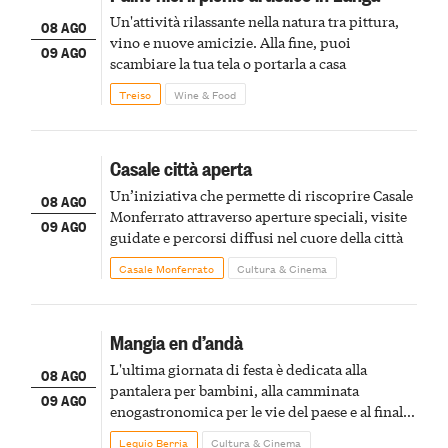
Un'attività rilassante nella natura tra pittura,
08 AGO
vino e nuove amicizie. Alla fine, puoi
09 AGO
scambiare la tua tela o portarla a casa
Treiso
Wine & Food
Casale città aperta
Un’iniziativa che permette di riscoprire Casale
08 AGO
Monferrato attraverso aperture speciali, visite
09 AGO
guidate e percorsi diffusi nel cuore della città
Casale Monferrato
Cultura & Cinema
Mangia en d’andà
L'ultima giornata di festa è dedicata alla
08 AGO
pantalera per bambini, alla camminata
09 AGO
enogastronomica per le vie del paese e al finale
pirotecnico
Lequio Berria
Cultura & Cinema