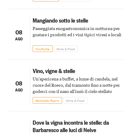
Mangiando sotto le stelle
Passeggiata enogastronomica in notturna per
08
gustare i prodotti ed i vini tipici vicesi e locali
AGO
Vicoforte
Wine & Food
Vino, vigne & stelle
Un'apericena a buffet, a lume di candela, nel
08
cuore del Roero, dal tramonto fino a notte per
AGO
goderci con il naso all'insù il cielo stellato
Montaldo Roero
Wine & Food
Dove la vigna incontra le stelle: da
Barbaresco alle luci di Neive