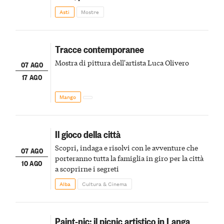
della scena le meraviglie del passato astigiano
Asti
Mostre
Tracce contemporanee
Mostra di pittura dell'artista Luca Olivero
07 AGO
17 AGO
Mango
Il gioco della città
Scopri, indaga e risolvi con le avventure che
07 AGO
porteranno tutta la famiglia in giro per la città
10 AGO
a scoprirne i segreti
Alba
Cultura & Cinema
Paint-nic: il picnic artistico in Langa