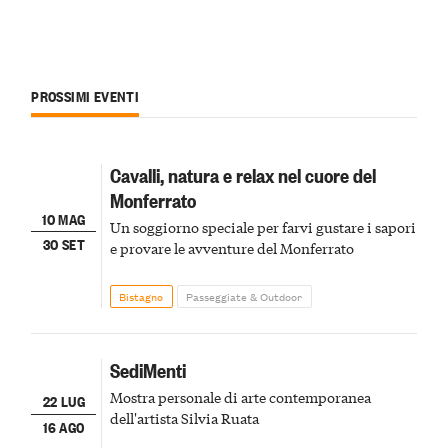
PROSSIMI EVENTI
Cavalli, natura e relax nel cuore del
Monferrato
10 MAG
Un soggiorno speciale per farvi gustare i sapori
30 SET
e provare le avventure del Monferrato
Bistagno
Passeggiate & Outdoor
SediMenti
Mostra personale di arte contemporanea
22 LUG
dell'artista Silvia Ruata
16 AGO