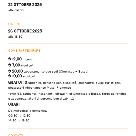
22 OTTOBRE 2025
alle 09:30
FINISCE
26 OTTOBRE 2025
alle 18:30
COME PARTECIPARE
€ 12,00
intero
€ 7,00
ridotto*
€ 20,00
abbonamento due sedi (Cherasco + Busca)
€ 10,00
ridotto*
GRATUITO
under 16, persone con disabilità, giornalisti, guide turistiche,
possessori Abbonamento Musei Piemonte
*over 65, studenti, insegnanti, cittadini di Cherasco e Busca, forze dell’ordine
e accompagnatori di persone con disabilità
ORARI
Da mercoledì a domenica
09:30 → 12:30
14:30 → 18:30
CONTATTI