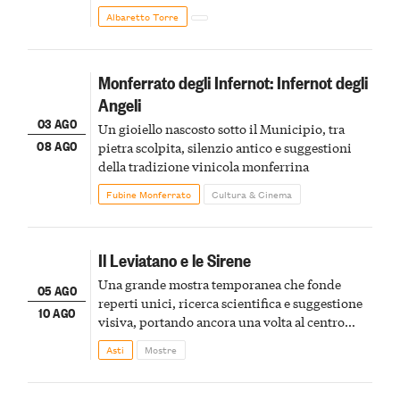
Albaretto Torre
Monferrato degli Infernot: Infernot degli
Angeli
03 AGO
Un gioiello nascosto sotto il Municipio, tra
08 AGO
pietra scolpita, silenzio antico e suggestioni
della tradizione vinicola monferrina
Fubine Monferrato
Cultura & Cinema
Il Leviatano e le Sirene
Una grande mostra temporanea che fonde
05 AGO
reperti unici, ricerca scientifica e suggestione
10 AGO
visiva, portando ancora una volta al centro
della scena le meraviglie del passato astigiano
Asti
Mostre