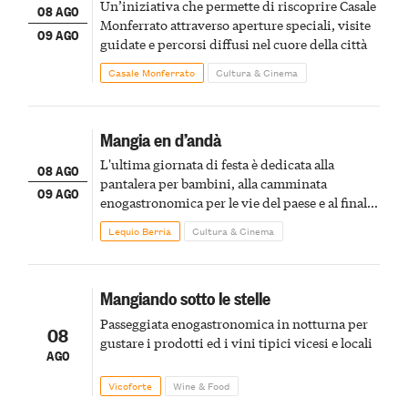
Un’iniziativa che permette di riscoprire Casale
08 AGO
Monferrato attraverso aperture speciali, visite
09 AGO
guidate e percorsi diffusi nel cuore della città
Casale Monferrato
Cultura & Cinema
Mangia en d’andà
L'ultima giornata di festa è dedicata alla
08 AGO
pantalera per bambini, alla camminata
09 AGO
enogastronomica per le vie del paese e al finale
pirotecnico
Lequio Berria
Cultura & Cinema
Mangiando sotto le stelle
Passeggiata enogastronomica in notturna per
08
gustare i prodotti ed i vini tipici vicesi e locali
AGO
Vicoforte
Wine & Food