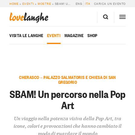
HOME
»
EVENTI
»
MOSTRE
»
SBAM! UN PERCORSO NELLA POP ART
ENG
ITA
CARICA UN EVENTO
love
langhe
VISITA LE LANGHE
EVENTI
MAGAZINE
SHOP
CHERASCO — PALAZZO SALMATORIS E CHIESA DI SAN
GREGORIO
SBAM! Un percorso nella Pop
Art
Un viaggio nella potenza visiva della Pop Art, tra
icone, colori e provocazioni che hanno cambiato il
modo di guardare il mondo