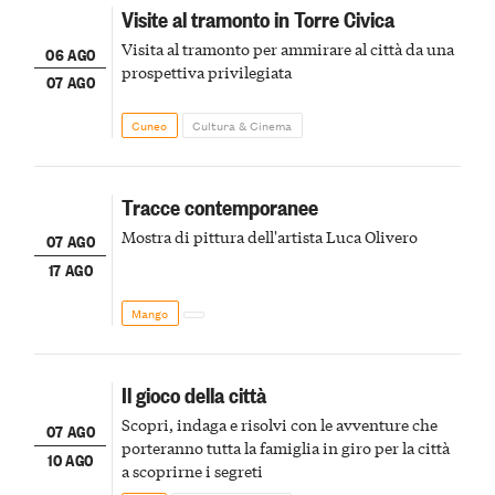
Visite al tramonto in Torre Civica
Visita al tramonto per ammirare al città da una
06 AGO
prospettiva privilegiata
07 AGO
Cuneo
Cultura & Cinema
Tracce contemporanee
Mostra di pittura dell'artista Luca Olivero
07 AGO
17 AGO
Mango
Il gioco della città
Scopri, indaga e risolvi con le avventure che
07 AGO
porteranno tutta la famiglia in giro per la città
10 AGO
a scoprirne i segreti