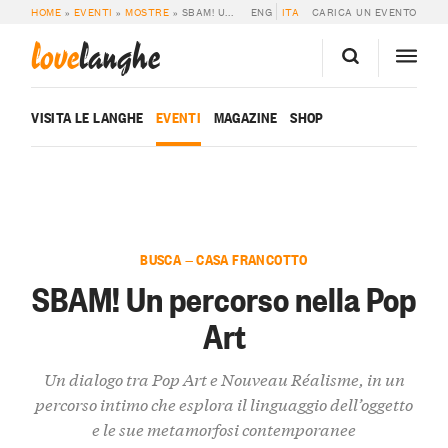
HOME
»
EVENTI
»
MOSTRE
»
SBAM! UN PERCORSO NELLA POP ART
ENG
ITA
CARICA UN EVENTO
love
langhe
VISITA LE LANGHE
EVENTI
MAGAZINE
SHOP
BUSCA — CASA FRANCOTTO
SBAM! Un percorso nella Pop
Art
Un dialogo tra Pop Art e Nouveau Réalisme, in un
percorso intimo che esplora il linguaggio dell’oggetto
e le sue metamorfosi contemporanee