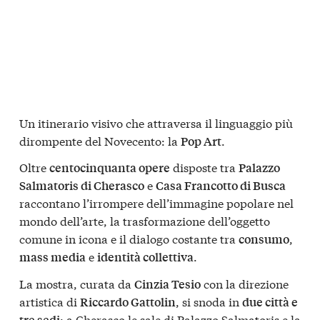
Un itinerario visivo che attraversa il linguaggio più
dirompente del Novecento: la
.
Pop Art
Oltre
disposte tra
centocinquanta opere
Palazzo
e
Salmatoris di Cherasco
Casa Francotto di Busca
raccontano l’irrompere dell’immagine popolare nel
mondo dell’arte, la trasformazione dell’oggetto
comune in icona e il dialogo costante tra
,
consumo
e
.
mass media
identità collettiva
La mostra, curata da
con la direzione
Cinzia Tesio
artistica di
, si snoda in
Riccardo Gattolin
due città e
: a
Cherasco le sale di Palazzo Salmatoris e la
tre sedi