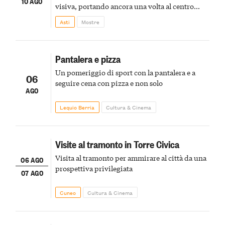
10 AGO
visiva, portando ancora una volta al centro
della scena le meraviglie del passato astigiano
Asti
Mostre
Pantalera e pizza
Un pomeriggio di sport con la pantalera e a
06
seguire cena con pizza e non solo
AGO
Lequio Berria
Cultura & Cinema
Visite al tramonto in Torre Civica
Visita al tramonto per ammirare al città da una
06 AGO
prospettiva privilegiata
07 AGO
Cuneo
Cultura & Cinema