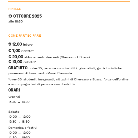
FINISCE
19 OTTOBRE 2025
alle 18:30
COME PARTECIPARE
€ 12,00
intero
€ 7,00
ridotto*
€ 20,00
abbonamento due sedi (Cherasco + Busca)
€ 10,00
ridotto*
GRATUITO
under 16, persone con disabilità, giornalisti, guide turistiche,
possessori Abbonamento Musei Piemonte
*over 65, studenti, insegnanti, cittadini di Cherasco e Busca, forze dell’ordine
e accompagnatori di persone con disabilità
ORARI
Venerdì
15:30 → 18:30
Sabato
10:00 → 12:00
15:30 → 18:30
Domenica e festivi
10:00 → 12:00
14:30 → 18:30