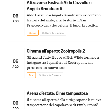
Attraverso Festival: Aldo Cazzullo e
Angelo Branduardi
06
Aldo Cazzullo e Angelo Branduardi raccontano
la storia del santo, anzi le storie. Il San
AGO
Francesco della devozione: il lupo, la predica
agli uccelli, le stimmate
Busca
Cultura & Cinema
Cinema all’aperto: Zootropolis 2
Gli agenti Judy Hopps e Nick Wilde tornano a
06
indagare tra i quartieri di Zootropolis, alle
AGO
prese con un nuovo caso
Bra
Cultura & Cinema
Arena d’estate: Cime tempestose
Il cinema all'aperto della città propone la nuova
06
trasposizione del capolavoro di Emily Brontë
AGO