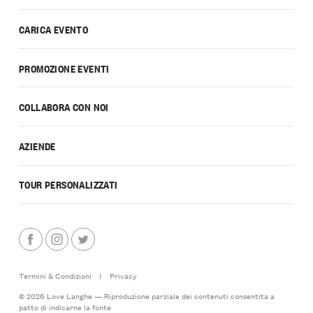
CARICA EVENTO
PROMOZIONE EVENTI
COLLABORA CON NOI
AZIENDE
TOUR PERSONALIZZATI
Termini & Condizioni
|
Privacy
© 2026 Love Langhe — Riproduzione parziale dei contenuti consentita a
patto di indicarne la fonte