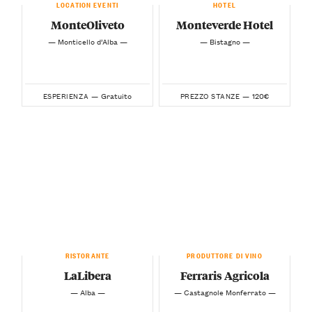
LOCATION EVENTI
HOTEL
MonteOliveto
Monteverde Hotel
— Monticello d’Alba —
— Bistagno —
Gratuito
120€
ESPERIENZA —
PREZZO STANZE —
RISTORANTE
PRODUTTORE DI VINO
LaLibera
Ferraris Agricola
— Alba —
— Castagnole Monferrato —