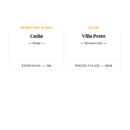
PRODUTTORE DI VINO
RELAIS
Cadia
Villa Prato
— Roddi —
— Mombaruzzo —
15€
350€
ESPERIENZA —
PREZZO STANZE —