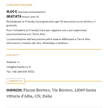
COME PARTECIPARE
15,00 €
(escluse consumazioni)
GRATUITÀ
minori anni 12.
Richiedendo la Friendly Card (gratuita) ogni 10 escursioni avrai diritto a 1
gratuità.
Puoi richiedere la Friendly Card per regalare una o più esperienze
escursionistiche con Terre Alte.
La prenotazione dell’escursione potrà essere effettuata a Terre Alte
attraverso il modulo del sito, WhatsApp o telefono.
CONTATTI
Website ↝
info@terrealte.cn.it
Tel: +39 339 657 5703
CONTATTA
Piazza Bertero, Via Bertero, 12069 Santa
INDIRIZZO:
vittoria d'Alba, CN, Italia