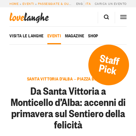
HOME
»
EVENTI
»
PASSEGGIATE & OUTDOOR
ENG
»
DA SANTA VITTORIA A MONTICE
ITA
CARICA UN EVENTO
love
langhe
VISITA LE LANGHE
EVENTI
MAGAZINE
SHOP
Staff
Pick
SANTA VITTORIA D’ALBA — PIAZZA BERTERO
Da Santa Vittoria a
Monticello d’Alba: accenni di
primavera sul Sentiero della
felicità