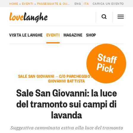
HOME
»
EVENTI
»
PASSEGGIATE & OUTDOOR
ENG
»
SALE SAN GIOVANNI: LA LUCE 
ITA
CARICA UN EVENTO
love
langhe
VISITA LE LANGHE
EVENTI
MAGAZINE
SHOP
Staff
Pick
SALE SAN GIOVANNI — C/O PARCHEGGIO PIEVE DI SAN
GIOVANNI BATTISTA
Sale San Giovanni: la luce
del tramonto sui campi di
lavanda
Suggestiva camminata estiva alla luce del tramonto